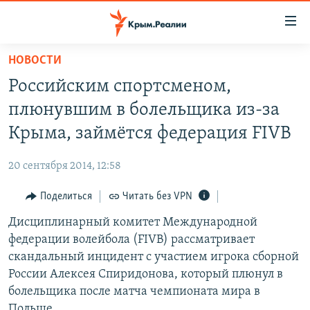
Доступность
ссылки
Вернуться
НОВОСТИ
к
НОВОСТИ
Российским спортсменом,
основному
СПЕЦПРОЕКТЫ
содержанию
плюнувшим в болельщика из-за
ВОДА
Вернутся
ГРУЗ 200
Крыма, займётся федерация FIVB
к
ИСТОРИЯ
КАРТА ВОЕННЫХ ОБЪЕКТОВ КРЫМА
главной
20 сентября 2014, 12:58
ЕЩЕ
11 ЛЕТ ОККУПАЦИИ КРЫМА. 11 ИСТОРИЙ СОПРОТИВЛЕНИЯ
навигации
Вернутся
Поделиться
Читать без VPN
РАДІО СВОБОДА
ИНТЕРАКТИВ
к
Дисциплинарный комитет Международной
КАК ОБОЙТИ БЛОКИРОВКУ
ИНФОГРАФИКА
поиску
федерации волейбола (FIVB) рассматривает
ТЕЛЕПРОЕКТ КРЫМ.РЕАЛИИ
скандальный инцидент с участием игрока сборной
Українською
России Алексея Спиридонова, который плюнул в
СОВЕТЫ ПРАВОЗАЩИТНИКОВ
Qırımtatar
болельщика после матча чемпионата мира в
ПРОПАВШИЕ БЕЗ ВЕСТИ
Польше.