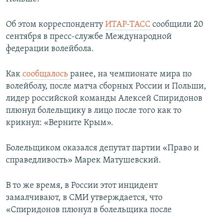
ПРИСОЕДИНЯЙТЕСЬ!
ПОБЕДИТЕЛЕЙ НЕ СУДЯТ?
Об этом корреспонденту
ИТАР-ТАСС
сообщили 20
КРЫМ.НЕПОКОРЕННЫЙ
сентября в пресс-службе Международной
ELIFBE
федерации волейбола.
УКРАИНСКАЯ ПРОБЛЕМА КРЫМА
Как
сообщалось
ранее, на чемпионате мира по
Все сайты RFE/RL
волейболу, после матча сборных России и Польши,
лидер российской команды Алексей Спиридонов
плюнул болельщику в лицо после того как то
крикнул: «Верните Крым».
Болельщиком оказался депутат партии «Право и
справедливость» Марек Матушевский.
В то же время, в России этот инцидент
замалчивают, в СМИ утверждается, что
«Спиридонов плюнул в болельщика после