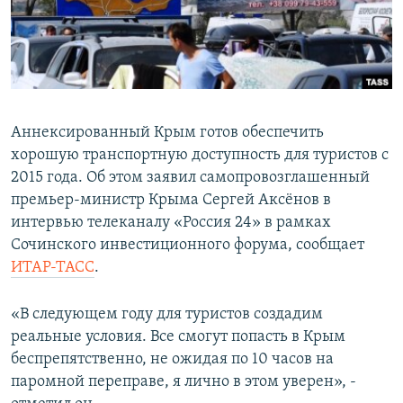
ПРИСОЕДИНЯЙТЕСЬ!
ПОБЕДИТЕЛЕЙ НЕ СУДЯТ?
КРЫМ.НЕПОКОРЕННЫЙ
ELIFBE
УКРАИНСКАЯ ПРОБЛЕМА КРЫМА
Аннексированный Крым готов обеспечить
Все сайты RFE/RL
хорошую транспортную доступность для туристов с
2015 года. Об этом заявил самопровозглашенный
премьер-министр Крыма Сергей Аксёнов в
интервью телеканалу «Россия 24» в рамках
Сочинского инвестиционного форума, сообщает
ИТАР-ТАСС
.
«В следующем году для туристов создадим
реальные условия. Все смогут попасть в Крым
беспрепятственно, не ожидая по 10 часов на
паромной переправе, я лично в этом уверен», -