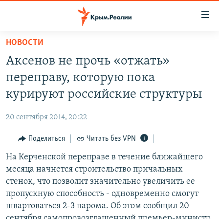
Доступность
ссылки
Вернуться
НОВОСТИ
к
НОВОСТИ
Аксенов не прочь «отжать»
основному
СПЕЦПРОЕКТЫ
содержанию
переправу, которую пока
ВОДА
Вернутся
ГРУЗ 200
курируют российские структуры
к
ИСТОРИЯ
КАРТА ВОЕННЫХ ОБЪЕКТОВ КРЫМА
главной
20 сентября 2014, 20:22
ЕЩЕ
11 ЛЕТ ОККУПАЦИИ КРЫМА. 11 ИСТОРИЙ СОПРОТИВЛЕНИЯ
навигации
Вернутся
Поделиться
Читать без VPN
РАДІО СВОБОДА
ИНТЕРАКТИВ
к
На Керченской переправе в течение ближайшего
КАК ОБОЙТИ БЛОКИРОВКУ
ИНФОГРАФИКА
поиску
месяца начнется строительство причальных
ТЕЛЕПРОЕКТ КРЫМ.РЕАЛИИ
стенок, что позволит значительно увеличить ее
Українською
пропускную способность - одновременно смогут
СОВЕТЫ ПРАВОЗАЩИТНИКОВ
Qırımtatar
швартоваться 2-3 парома. Об этом сообщил 20
ПРОПАВШИЕ БЕЗ ВЕСТИ
сентября самопровозглашенный премьер-министр