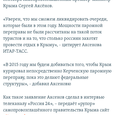
ПРИСОЕДИНЯЙТЕСЬ!
ПОБЕДИТЕЛЕЙ НЕ СУДЯТ?
Крыма Сергей Аксёнов.
КРЫМ.НЕПОКОРЕННЫЙ
«Уверен, что мы сможем ликвидировать очереди,
ELIFBE
которые были в этом году. Мощности паромной
переправы не были рассчитаны на такой поток
УКРАИНСКАЯ ПРОБЛЕМА КРЫМА
туристов и на то, что столько россиян захотят
Все сайты RFE/RL
провести отдых в Крыму», - цитирует Аксенова
ИТАР-ТАСС.
«В 2015 году мы будем добиваться того, чтобы Крым
курировал непосредственно Керченскую паромную
переправу, пока это делают федеральные
структуры», - добавил Аксеновю
Как такое заявление Аксенов сделал в интервью
телеканалу «Россия 24», – передаёт «рупор»
самопровозглашённого правительства Крыма сайт