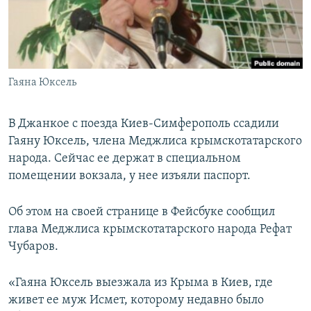
ПРИСОЕДИНЯЙТЕСЬ!
ПОБЕДИТЕЛЕЙ НЕ СУДЯТ?
КРЫМ.НЕПОКОРЕННЫЙ
ELIFBE
Гаяна Юксель
УКРАИНСКАЯ ПРОБЛЕМА КРЫМА
Все сайты RFE/RL
В Джанкое с поезда Киев-Симферополь ссадили
Гаяну Юксель, члена Меджлиса крымскотатарского
народа. Сейчас ее держат в специальном
помещении вокзала, у нее изъяли паспорт.
Об этом на своей странице в Фейсбуке сообщил
глава Меджлиса крымскотатарского народа Рефат
Чубаров.
«Гаяна Юксель выезжала из Крыма в Киев, где
живет ее муж Исмет, которому недавно было