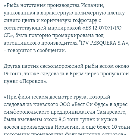
«Рыба нототения производства Испании,
ПРИСОЕДИНЯЙТЕСЬ!
ПОБЕДИТЕЛЕЙ НЕ СУДЯТ?
упакованная в характерную полимерную пленку
КРЫМ.НЕПОКОРЕННЫЙ
синего цвета и коричневую гофротару с
ELIFBE
соответствующей маркировкой «ES 12.07071/PO
CE», была повторно промаркирована под
УКРАИНСКАЯ ПРОБЛЕМА КРЫМА
аргентинского производителя "F/V PESQUERA S.A»,
Все сайты RFE/RL
– говорится в сообщении.
Другая партия свежемороженой рыбы весом около
19 тонн, также следовала в Крым через пропускной
пункт «Перекоп».
«При физическом досмотре груза, который
следовал из киевского ООО «Бест Си Фудс» в адрес
симферопольского предпринимателя Самарского,
были выявлены около 8,5 тонн тушек и кусков
лосося производства Норвегии, и ещё более 10 тонн
нототении производства Фолклендских островов», –