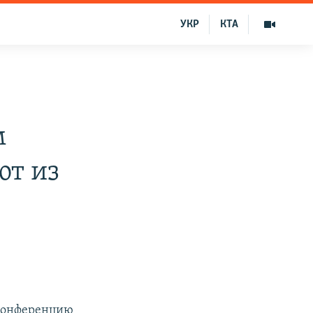
УКР
КТА
м
ют из
 конференцию