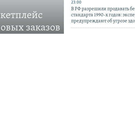
23:00
В РФ разрешили продавать б
ркетплейс
стандарта 1990-х годов: эксп
предупреждают об угрозе зд
овых заказов
21:27
ве
До 10 лет лишения свободы г
участнику «Самообороны Се
ставлять товары в
– Прокуратура АРК
19:42
Удары РФ по Украине имеют
«катастрофические последст
гражданских – миссия ООН
ПРИСОЕДИНЯЙТЕСЬ!