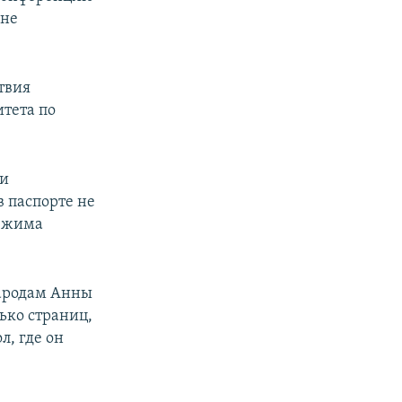
 не
твия
тета по
ли
в паспорте не
режима
народам Анны
ько страниц,
л, где он