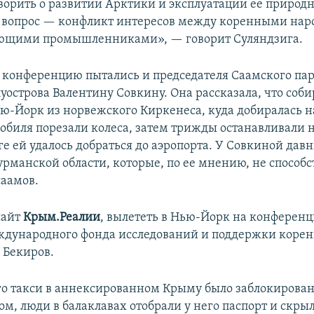
оворить о развитии Арктики и эксплуатации ее природн
 вопрос — конфликт интересов между коренными нар
ющими промышленниками», — говорит Суляндзига.
а конференцию пытались и председателя Саамского па
уострова Валентину Совкину. Она рассказала, что соби
ью-Йорк из норвежского Киркенеса, куда добиралась 
мобиля порезали колеса, затем трижды останавливали н
ге ей удалось добраться до аэропорта. У Совкиной да
урманской области, которые, по ее мнению, не способ
аамов.
сайт
Крым.Реалии
, вылететь в Нью-Йорк на конференц
дународного фонда исследований и поддержки коре
 Бекиров.
его такси в аннексированном Крыму было заблокирова
м, люди в балаклавах отобрали у него паспорт и скры