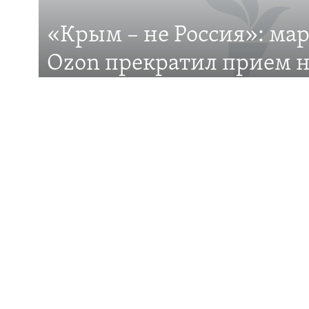
«Крым – не Россия»: ма
Все сайты RFE/RL
Ozon прекратил прием н
на Крымском полуостро
Российский маркетплейс Ozon отказывается до
Крым? В чем причина?
ПОДДЕРЖКА
ИНФО