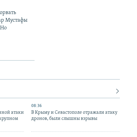
сорвать
ар Мустафы
 Но
08:36
нной атаки
В Крыму и Севастополе отражали атаку
 крупном
дронов, были слышны взрывы