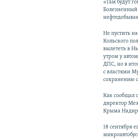
«Там будут г
Болезненный
нефтедобыва
Не пустить н
Кольского пол
вылететь в Н
утром у авто
ДПС, но в ито
с властями М
сохранению с
Как сообщал 
директор Меж
Крыма Надир
18 сентября 
микроавтобусо