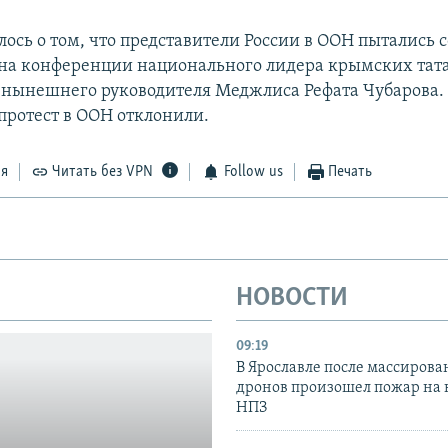
ось о том, что представители России в ООН пытались 
на конференции национального лидера крымских тат
нынешнего руководителя Меджлиса Рефата Чубарова.
ротест в ООН отклонили.
ся
Читать без VPN
Follow us
Печать
НОВОСТИ
09:19
В Ярославле после массирова
дронов произошел пожар на
НПЗ