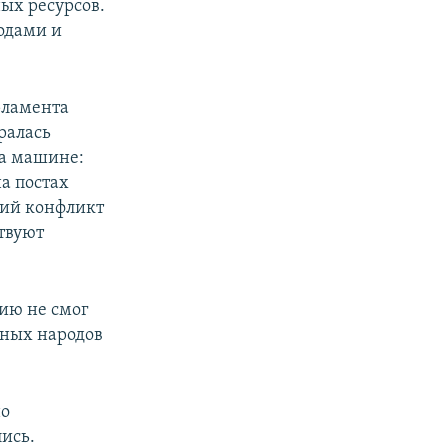
ых ресурсов.
одами и
рламента
ралась
на машине:
а постах
вний конфликт
ствуют
ию не смог
нных народов
но
лись.