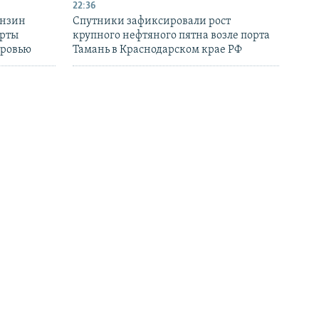
22:36
ензин
Спутники зафиксировали рост
ерты
крупного нефтяного пятна возле порта
оровью
Тамань в Краснодарском крае РФ
20:40
розит
Турция и Ирак ведут переговоры об
вастополя»
альтернативе Ормузскому проливу для
поставок нефти
18:05
Германия расследует «очень
вия» для
серьезные» инциденты около
украинского самолета и рейса DHL в
Лейпциге
БОЛЬШЕ