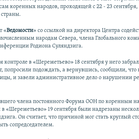
ам коренных народов, проходящей с 22 - 23 сентября,
 страны.
т «
Ведомости
» со ссылкой на директора Центра содейс
очисленным народам Севера, члена Глобального коми
онференции Родиона Суляндзига.
м контроле в «Шереметьево» 18 сентября у него забра
, попросили подождать, а вернувшись, сообщили, что 
ницы, и завели административное дело о нарушении 
ывшего члена постоянного Форума ООН по коренным 
в «Шереметьево» 19 сентября были надрезаны нескол
дзига. Он считает, что причиной мог стать круглый сто
ыть сопредседателем.