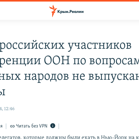
российских участников
ренции ООН по вопроса
ных народов не выпуска
ы
, 12:46
ся
Читать без VPN
елегатов, которые должны были ехать в Нью-Йорк на