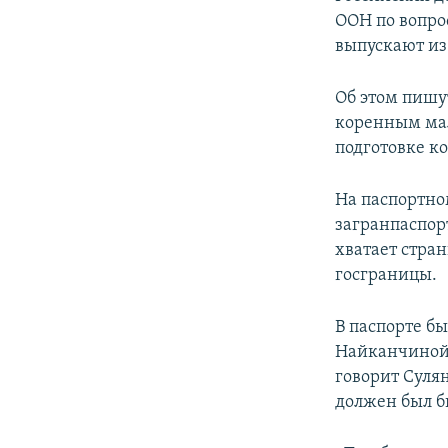
ПОБЕДИТЕЛЕЙ НЕ СУДЯТ?
ООН по вопрос
КРЫМ.НЕПОКОРЕННЫЙ
выпускают из
ELIFBE
Об этом пишу
УКРАИНСКАЯ ПРОБЛЕМА КРЫМА
коренным мал
подготовке к
На паспортно
загранпаспорт
хватает стра
госграницы.
В паспорте б
Найканчиной 
говорит Сулян
должен был б