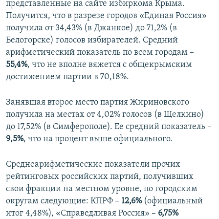
представленные на сайте избиркома Крыма.
Получится, что в разрезе городов «Единая Россия»
получила от 34,43% (в Джанкое) до 71,2% (в
Белогорске) голосов избирателей. Средний
арифметический показатель по всем городам –
55,4%
, что не вполне вяжется с общекрымским
достижением партии в 70,18%.
Занявшая второе место партия Жириновского
получила на местах от 4,02% голосов (в Щелкино)
до 17,52% (в Симферополе). Ее средний показатель –
9,5%
, что на процент выше официального.
Среднеарифметические показатели прочих
рейтинговых российских партий, получивших
свои фракции на местном уровне, по городским
округам следующие: КПРФ –
12,6%
(официальный
итог 4,48%), «Справедливая Россия» –
6,75%