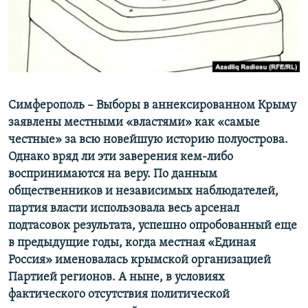
ПРИСОЕДИНЯЙТЕСЬ!
ПОБЕДИТЕЛЕЙ НЕ СУДЯТ?
КРЫМ.НЕПОКОРЕННЫЙ
ELIFBE
УКРАИНСКАЯ ПРОБЛЕМА КРЫМА
Все сайты RFE/RL
Симферополь – Выборы в аннексированном Крыму
заявлены местными «властями» как «самые
честные» за всю новейшую историю полуострова.
Однако вряд ли эти заверения кем-либо
воспринимаются на веру. По данным
общественников и независимых наблюдателей,
партия власти использовала весь арсенал
подтасовок результата, успешно опробованный еще
в предыдущие годы, когда местная «Единая
Россия» именовалась крымской организацией
Партией регионов. А ныне, в условиях
фактического отсутствия политической