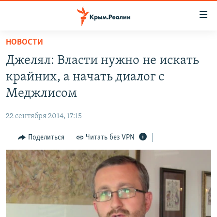
Доступность
ссылки
Вернуться
НОВОСТИ
к
НОВОСТИ
Джелял: Власти нужно не искать
основному
СПЕЦПРОЕКТЫ
содержанию
крайних, а начать диалог с
ВОДА
Вернутся
ГРУЗ 200
Меджлисом
к
ИСТОРИЯ
КАРТА ВОЕННЫХ ОБЪЕКТОВ КРЫМА
главной
22 сентября 2014, 17:15
ЕЩЕ
11 ЛЕТ ОККУПАЦИИ КРЫМА. 11 ИСТОРИЙ СОПРОТИВЛЕНИЯ
навигации
Вернутся
Поделиться
Читать без VPN
РАДІО СВОБОДА
ИНТЕРАКТИВ
к
КАК ОБОЙТИ БЛОКИРОВКУ
ИНФОГРАФИКА
поиску
ТЕЛЕПРОЕКТ КРЫМ.РЕАЛИИ
Українською
СОВЕТЫ ПРАВОЗАЩИТНИКОВ
Qırımtatar
ПРОПАВШИЕ БЕЗ ВЕСТИ