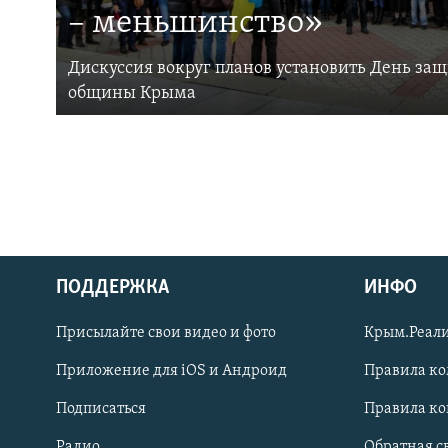
– меньшинство»
Дискуссия вокруг планов установить День за
общины Крыма
ПОДДЕРЖКА
ИНФО
Українською
Присылайте свои видео и фото
Крым.Реали
Qırımtatar
Приложение для iOS и Андроид
Правила к
Подписаться
Правила к
ПРИСОЕДИНЯЙТЕСЬ!
Радио
Обратная с