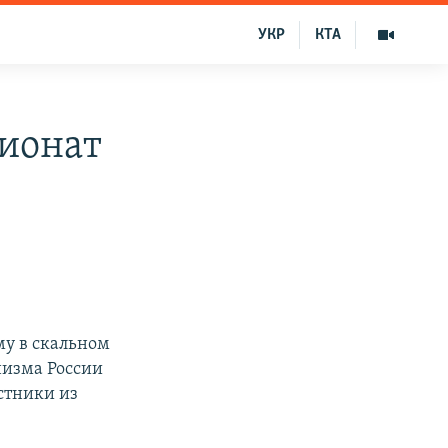
УКР
КТА
пионат
у в скальном
низма России
стники из