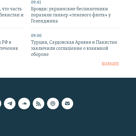
09:41
 что часть
Бровди: украинские беспилотники
збекистан и
поразили танкер «теневого флота» у
Геленджика
09:00
 РФ в
Турция, Саудовская Аравия и Пакистан
стечения
заключили соглашение о взаимной
обороне
БОЛЬШЕ