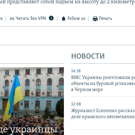
ый представляет собой подъем на высоту до 2 километр
ся
Читать без VPN
Follow us
Печать
НОВОСТИ
14:18
ВМС Украины уничтожили р
объекты на буровой установ
в Черном море
12:08
Журналист Есипенко рассказ
деле крымского автомехани
где украинцы