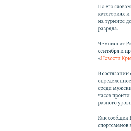
ПОБЕДИТЕЛЕЙ НЕ СУДЯТ?
По его слова
КРЫМ.НЕПОКОРЕННЫЙ
категориях и 
на турнире д
ELIFBE
разряда.
УКРАИНСКАЯ ПРОБЛЕМА КРЫМА
Чемпионат Рос
сентября и п
«
Новости Кр
В состязании
определенное
среди мужски
часов пройти
разного уров
Как сообщил 
спортсменов 