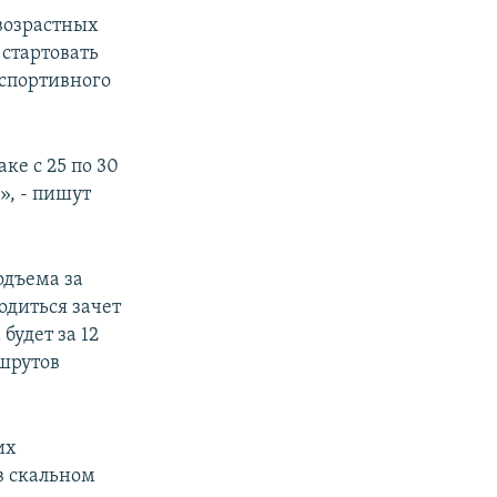
 возрастных
 стартовать
спортивного
ке с 25 по 30
», - пишут
одъема за
одиться зачет
будет за 12
шрутов
их
в скальном