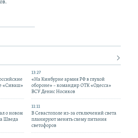
ов.
13:27
оссийские
«На Кинбурне армия РФ в глухой
ке «Сиваш»
обороне» – командир ОТК «Одесса»
ВСУ Денис Носиков
11:11
ал о новом
В Севастополе из-за отключений света
ка Шведа
планируют менять схему питания
светофоров