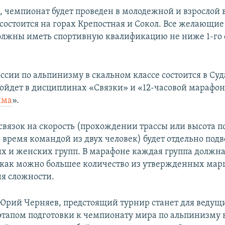
м, чемпионат будет проведен в молодежной и взрослой
состоится на горах Крепостная и Сокол. Все желающие
олжны иметь спортивную квалификацию не ниже 1-го 
сии по альпинизму в скальном классе состоится в Суда
ройдет в дисциплинах «Связки» и «12-часовой марафон
ыма
».
 связок на скорость (прохождении трассы или высота п
 время командой из двух человек) будет отдельно подв
х и женских групп. В марафоне каждая группа должна 
 как можно большее количество из утвержденных мар
ня сложности.
Юрий Черняев, предстоящий турнир станет для ведущ
этапом подготовки к чемпионату мира по альпинизму 