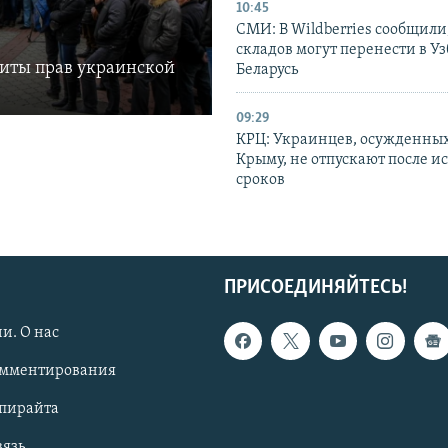
10:45
СМИ: В Wildberries сообщили,
складов могут перенести в У
щиты прав украинской
Беларусь
09:29
КРЦ: Украинцев, осужденных
Крыму, не отпускают после и
сроков
ПРИСОЕДИНЯЙТЕСЬ!
и. О нас
омментирования
опирайта
вязь