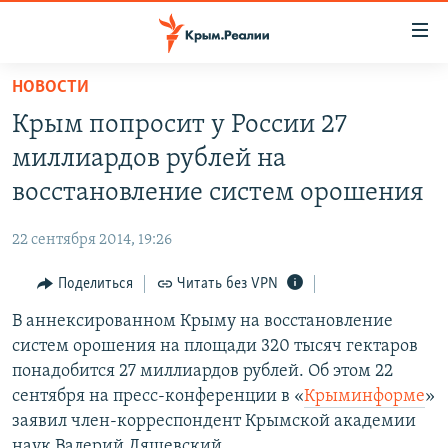
Доступность
ссылки
Вернуться
НОВОСТИ
к
НОВОСТИ
Крым попросит у России 27
основному
СПЕЦПРОЕКТЫ
содержанию
миллиардов рублей на
ВОДА
Вернутся
ГРУЗ 200
восстановление систем орошения
к
ИСТОРИЯ
КАРТА ВОЕННЫХ ОБЪЕКТОВ КРЫМА
главной
22 сентября 2014, 19:26
ЕЩЕ
11 ЛЕТ ОККУПАЦИИ КРЫМА. 11 ИСТОРИЙ СОПРОТИВЛЕНИЯ
навигации
Вернутся
Поделиться
Читать без VPN
РАДІО СВОБОДА
ИНТЕРАКТИВ
к
В аннексированном Крыму на восстановление
КАК ОБОЙТИ БЛОКИРОВКУ
ИНФОГРАФИКА
поиску
систем орошения на площади 320 тысяч гектаров
ТЕЛЕПРОЕКТ КРЫМ.РЕАЛИИ
понадобится 27 миллиардов рублей. Об этом 22
Українською
сентября на пресс-конференции в «
Крыминформе
»
СОВЕТЫ ПРАВОЗАЩИТНИКОВ
Qırımtatar
заявил член-корреспондент Крымской академии
ПРОПАВШИЕ БЕЗ ВЕСТИ
наук Валерий Ляшевский.