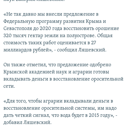
ПРИСОЕДИНЯЙТЕСЬ!
ПОБЕДИТЕЛЕЙ НЕ СУДЯТ?
«Не так давно мы внесли предложение в
КРЫМ.НЕПОКОРЕННЫЙ
Федеральную программу развития Крыма и
ELIFBE
Севастополя до 2020 года восстановить орошение
320 тысяч гектар земли на полуострове. Общая
УКРАИНСКАЯ ПРОБЛЕМА КРЫМА
стоимость таких работ оценивается в 27
Все сайты RFE/RL
миллиардов рублей», - сообщил Ляшевский.
Он также отметил, что предложение одобрено
Крымской академией наук и аграрии готовы
вкладывать деньги в восстановление оросительной
сети.
«Для того, чтобы аграрии вкладывали деньги в
восстановление оросительной системы, им надо
дать четкий сигнал, что вода будет в 2015 году», -
добавил Ляшевский.