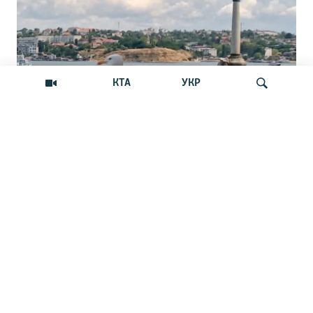
КТА
УКР
В Севастополе обещают закрыть путь с
Искать
моря украинским БпЛА. Реально ли
это?
Российские власти города анонсировали
появление новой системы защиты от
беспилотников
НОВОСТИ