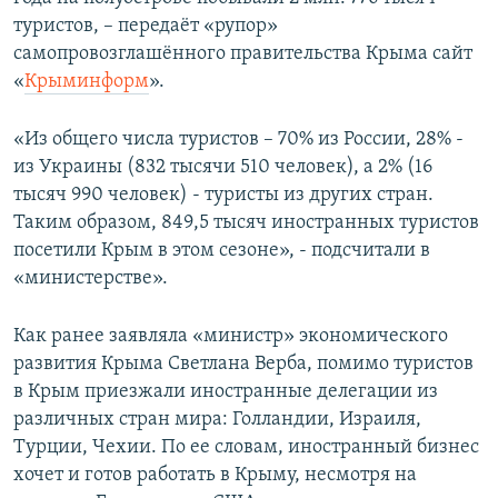
ПРИСОЕДИНЯЙТЕСЬ!
ПОБЕДИТЕЛЕЙ НЕ СУДЯТ?
туристов, – передаёт «рупор»
самопровозглашённого правительства Крыма сайт
КРЫМ.НЕПОКОРЕННЫЙ
«
Крыминформ
».
ELIFBE
«Из общего числа туристов – 70% из России, 28% -
УКРАИНСКАЯ ПРОБЛЕМА КРЫМА
из Украины (832 тысячи 510 человек), а 2% (16
Все сайты RFE/RL
тысяч 990 человек) - туристы из других стран.
Таким образом, 849,5 тысяч иностранных туристов
посетили Крым в этом сезоне», - подсчитали в
«министерстве».
Как ранее заявляла «министр» экономического
развития Крыма Светлана Верба, помимо туристов
в Крым приезжали иностранные делегации из
различных стран мира: Голландии, Израиля,
Турции, Чехии. По ее словам, иностранный бизнес
хочет и готов работать в Крыму, несмотря на