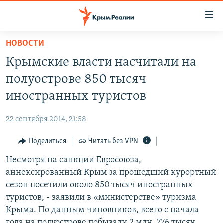
Доступность
ссылки
Вернуться
НОВОСТИ
к
НОВОСТИ
Крымские власти насчитали на
основному
СПЕЦПРОЕКТЫ
содержанию
полуострове 850 тысяч
ВОДА
Вернутся
ГРУЗ 200
иностранных туристов
к
ИСТОРИЯ
КАРТА ВОЕННЫХ ОБЪЕКТОВ КРЫМА
главной
22 сентября 2014, 21:58
ЕЩЕ
11 ЛЕТ ОККУПАЦИИ КРЫМА. 11 ИСТОРИЙ СОПРОТИВЛЕНИЯ
навигации
Вернутся
Поделиться
Читать без VPN
РАДІО СВОБОДА
ИНТЕРАКТИВ
к
Несмотря на санкции Евросоюза,
КАК ОБОЙТИ БЛОКИРОВКУ
ИНФОГРАФИКА
поиску
аннексированный Крым за прошедший курортный
ТЕЛЕПРОЕКТ КРЫМ.РЕАЛИИ
сезон посетили около 850 тысяч иностранных
Українською
туристов, - заявили в «министерстве» туризма
СОВЕТЫ ПРАВОЗАЩИТНИКОВ
Qırımtatar
Крыма. По данным чиновников, всего с начала
ПРОПАВШИЕ БЕЗ ВЕСТИ
года на полуострове побывали 2 млн. 776 тысяч