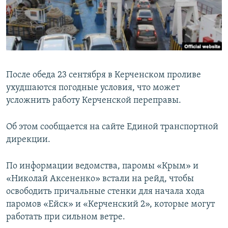
ПРИСОЕДИНЯЙТЕСЬ!
ПОБЕДИТЕЛЕЙ НЕ СУДЯТ?
КРЫМ.НЕПОКОРЕННЫЙ
ELIFBE
УКРАИНСКАЯ ПРОБЛЕМА КРЫМА
После обеда 23 сентября в Керченском проливе
Все сайты RFE/RL
ухудшаются погодные условия, что может
усложнить работу Керченской переправы.
Об этом сообщается на сайте Единой транспортной
дирекции.
По информации ведомства, паромы «Крым» и
«Николай Аксененко» встали на рейд, чтобы
освободить причальные стенки для начала хода
паромов «Ейск» и «Керченский 2», которые могут
работать при сильном ветре.