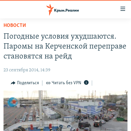
Доступность
ссылки
Вернуться
НОВОСТИ
к
НОВОСТИ
Погодные условия ухудшаются.
основному
СПЕЦПРОЕКТЫ
содержанию
Паромы на Керченской переправе
ВОДА
Вернутся
ГРУЗ 200
становятся на рейд
к
ИСТОРИЯ
КАРТА ВОЕННЫХ ОБЪЕКТОВ КРЫМА
главной
23 сентября 2014, 14:39
ЕЩЕ
11 ЛЕТ ОККУПАЦИИ КРЫМА. 11 ИСТОРИЙ СОПРОТИВЛЕНИЯ
навигации
Вернутся
Поделиться
Читать без VPN
РАДІО СВОБОДА
ИНТЕРАКТИВ
к
КАК ОБОЙТИ БЛОКИРОВКУ
ИНФОГРАФИКА
поиску
ТЕЛЕПРОЕКТ КРЫМ.РЕАЛИИ
Українською
СОВЕТЫ ПРАВОЗАЩИТНИКОВ
Qırımtatar
ПРОПАВШИЕ БЕЗ ВЕСТИ