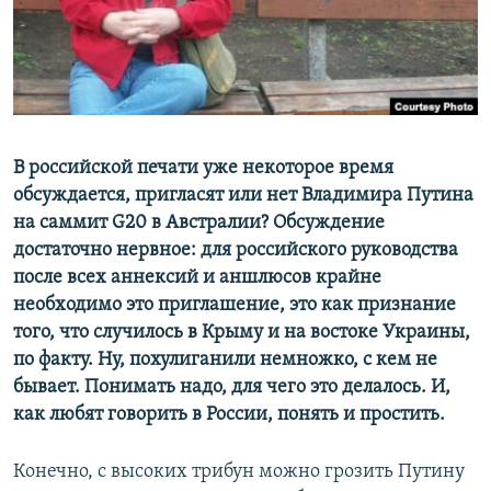
ПРИСОЕДИНЯЙТЕСЬ!
ПОБЕДИТЕЛЕЙ НЕ СУДЯТ?
КРЫМ.НЕПОКОРЕННЫЙ
ELIFBE
УКРАИНСКАЯ ПРОБЛЕМА КРЫМА
Все сайты RFE/RL
В российской печати уже некоторое время
обсуждается, пригласят или нет Владимира Путина
на саммит G20 в Австралии? Обсуждение
достаточно нервное: для российского руководства
после всех аннексий и аншлюсов крайне
необходимо это приглашение, это как признание
того, что случилось в Крыму и на востоке Украины,
по факту. Ну, похулиганили немножко, с кем не
бывает. Понимать надо, для чего это делалось. И,
как любят говорить в России, понять и простить.
Конечно, с высоких трибун можно грозить Путину