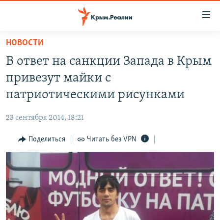
Доступность
ссылки
Вернуться
НОВОСТИ
к
НОВОСТИ
В ответ на санкции Запада в Крым
основному
СПЕЦПРОЕКТЫ
содержанию
привезут майки с
ВОДА
Вернутся
ГРУЗ 200
патриотическими рисунками
к
ИСТОРИЯ
КАРТА ВОЕННЫХ ОБЪЕКТОВ КРЫМА
главной
23 сентября 2014, 18:21
ЕЩЕ
11 ЛЕТ ОККУПАЦИИ КРЫМА. 11 ИСТОРИЙ СОПРОТИВЛЕНИЯ
навигации
Вернутся
Поделиться
Читать без VPN
РАДІО СВОБОДА
ИНТЕРАКТИВ
к
КАК ОБОЙТИ БЛОКИРОВКУ
ИНФОГРАФИКА
поиску
ТЕЛЕПРОЕКТ КРЫМ.РЕАЛИИ
Українською
СОВЕТЫ ПРАВОЗАЩИТНИКОВ
Qırımtatar
ПРОПАВШИЕ БЕЗ ВЕСТИ