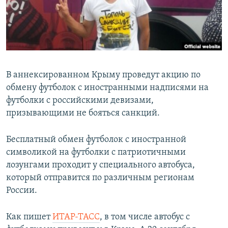
ПРИСОЕДИНЯЙТЕСЬ!
ПОБЕДИТЕЛЕЙ НЕ СУДЯТ?
КРЫМ.НЕПОКОРЕННЫЙ
ELIFBE
УКРАИНСКАЯ ПРОБЛЕМА КРЫМА
В аннексированном Крыму проведут акцию по
Все сайты RFE/RL
обмену футболок с иностранными надписями на
футболки с российскими девизами,
призывающими не бояться санкций.
Бесплатный обмен футболок с иностранной
символикой на футболки с патриотичными
лозунгами проходит у специального автобуса,
который отправится по различным регионам
России.
Как пишет
ИТАР-ТАСС
, в том числе автобус с