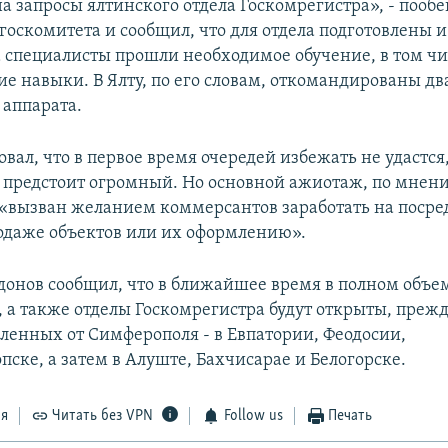
на запросы ялтинского отдела Госкомрегистра», - пооб
 госкомитета и сообщил, что для отдела подготовлены 
 специалисты прошли необходимое обучение, в том чи
ие навыки. В Ялту, по его словам, откомандированы дв
 аппарата.
вал, что в первое время очередей избежать не удастся
 предстоит огромный. Но основной ажиотаж, по мнен
 «вызван желанием коммерсантов заработать на поср
родаже объектов или их оформлению».
онов сообщил, что в ближайшее время в полном объем
, а также отделы Госкомрегистра будут открыты, прежде
аленных от Симферополя - в Евпатории, Феодосии,
ске, а затем в Алуште, Бахчисарае и Белогорске.
ся
Читать без VPN
Follow us
Печать