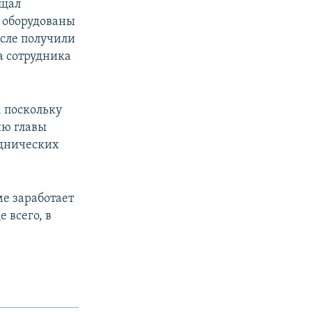
ещал
и оборудованы
сле получили
а сотрудника
, поскольку
ию главы
еднических
е заработает
 всего, в