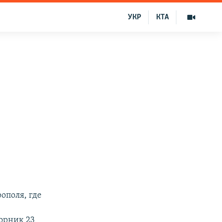
УКР
КТА
ополя, где
торник 23