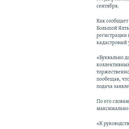
ПОБЕДИТЕЛЕЙ НЕ СУДЯТ?
сентября.
КРЫМ.НЕПОКОРЕННЫЙ
Как сообщает 
ELIFBE
Большой Ялты
УКРАИНСКАЯ ПРОБЛЕМА КРЫМА
регистрации 
кадастровый 
«Буквально до
коллективным
торжественно
пообещав, что
подача заявл
По его словам
максимально 
«К руководст