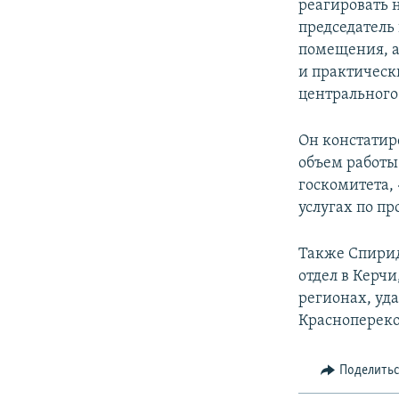
реагировать 
председатель
помещения, а
и практическ
центрального
Он констатиро
объем работы
госкомитета,
услугах по п
Также Спирид
отдел в Керчи
регионах, уд
Красноперекоп
Поделить