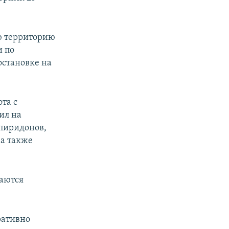
сю территорию
и по
остановке на
та с
ил на
Спиридонов,
 а также
раются
ративно