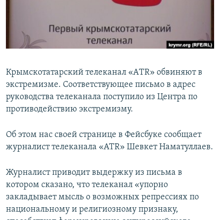
ПРИСОЕДИНЯЙТЕСЬ!
ПОБЕДИТЕЛЕЙ НЕ СУДЯТ?
КРЫМ.НЕПОКОРЕННЫЙ
ELIFBE
УКРАИНСКАЯ ПРОБЛЕМА КРЫМА
Крымскотатарский телеканал «АTR» обвиняют в
Все сайты RFE/RL
экстремизме. Соответствующее письмо в адрес
руководства телеканала поступило из Центра по
противодействию экстремизму.
Об этом нас своей странице в Фейсбуке сообщает
журналист телеканала «АТR» Шевкет Наматуллаев.
Журналист приводит выдержку из письма в
котором сказано, что телеканал «упорно
закладывает мысль о возможных репрессиях по
национальному и религиозному признаку,