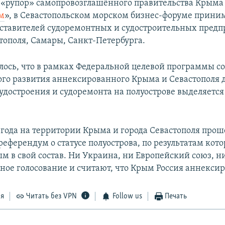
 «рупор» самопровозглашённого правительства Крыма
м
», в Севастопольском морском бизнес-форуме прини
дставителей судоремонтных и судостроительных пред
тополя, Самары, Санкт-Петербурга.
лось, что в рамках Федеральной целевой программы с
го развития аннексированного Крыма и Севастополя д
удостроения и судоремонта на полуострове выделяется 
4 года на территории Крыма и города Севастополя прош
еферендум о статусе полуострова, по результатам кото
м в свой состав. Ни Украина, ни Европейский союз, 
ное голосование и считают, что Крым Россия аннексир
ся
Читать без VPN
Follow us
Печать