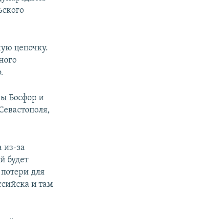
ьского
кую цепочку.
ного
.
ы Босфор и
Севастополя,
 из-за
й будет
 потери для
ссийска и там