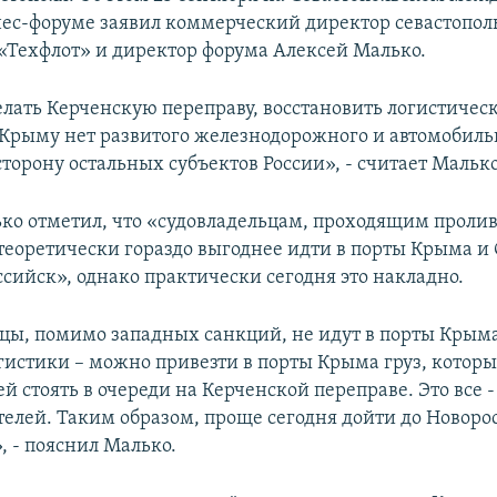
ес-форуме заявил коммерческий директор севастопол
«Техфлот» и директор форума Алексей Малько.
елать Керченскую переправу, восстановить логистичес
в Крыму нет развитого железнодорожного и автомобиль
торону остальных субъектов России», - считает Малько
ко отметил, что «судовладельцам, проходящим пролив
теоретически гораздо выгоднее идти в порты Крыма и 
ссийск», однако практически сегодня это накладно.
цы, помимо западных санкций, не идут в порты Крыма
огистики – можно привезти в порты Крыма груз, которы
й стоять в очереди на Керченской переправе. Это все -
телей. Таким образом, проще сегодня дойти до Новоро
, - пояснил Малько.