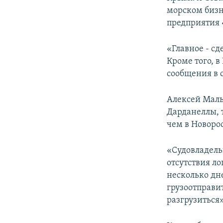
ПОБЕДИТЕЛЕЙ НЕ СУДЯТ?
морском бизн
КРЫМ.НЕПОКОРЕННЫЙ
предприятия 
ELIFBE
«Главное - сд
УКРАИНСКАЯ ПРОБЛЕМА КРЫМА
Кроме того, 
сообщения в с
Алексей Маль
Дарданеллы, 
чем в Новоро
«Судовладель
отсутствия л
несколько дне
грузоотправи
разгрузиться»