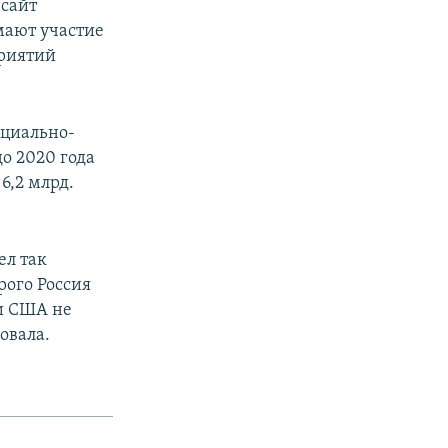
 сайт
мают участие
приятий
оциально-
о 2020 года
6,2 млрд.
ел так
рого Россия
ни США не
овала.