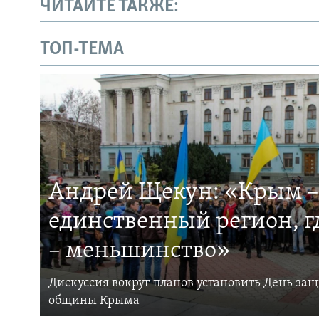
ЧИТАЙТЕ ТАКЖЕ:
ТОП-ТЕМА
Андрей Щекун: «Крым –
единственный регион, 
– меньшинство»
Дискуссия вокруг планов установить День за
общины Крыма