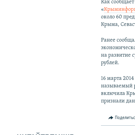
Как сообщает
«
Крыминфор
около 60 пре
Крыма, Севас
Ранее сообща
экономическо
на развитие с
рублей.
16 марта 201
называемый р
включила Кры
признали дан
Поделить