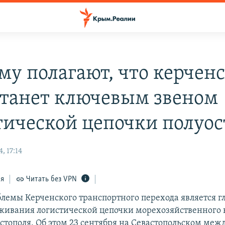
му полагают, что керчен
станет ключевым звеном
тической цепочки полуос
, 17:14
ся
Читать без VPN
лемы Керченского транспортного перехода является г
живания логистической цепочки морехозяйственного
стополя. Об этом 23 сентября на Севастопольском ме