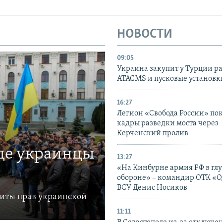
НОВОСТИ
09:05
Украина закупит у Турции р
ATACMS и пусковые установ
16:27
Легион «Свобода России» по
кадры разведки моста через
Керченский пролив
где украинцы
13:27
«На Кинбурне армия РФ в гл
обороне» – командир ОТК «О
ВСУ Денис Носиков
щиты прав украинской
11:11