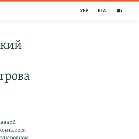
УКР
КТА
ский
трова
лавной
 комплекса
ждународном