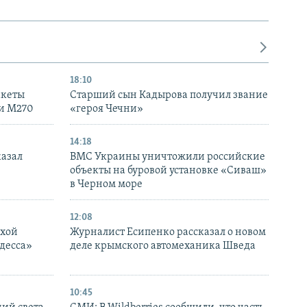
18:10
акеты
Старший сын Кадырова получил звание
ки M270
«героя Чечни»
14:18
казал
ВМС Украины уничтожили российские
объекты на буровой установке «Сиваш»
в Черном море
12:08
ухой
Журналист Есипенко рассказал о новом
десса»
деле крымского автомеханика Шведа
10:45