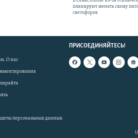
В Севастополе из-за отключе
планируют менять схему пит
светофоров
ПРИСОЕДИНЯЙТЕСЬ!
и. О нас
омментирования
опирайта
вязь
ащиты персональных данных
U