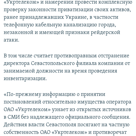
«Укртелеком» и намерении провести комплексную
ПРИСОЕДИНЯЙТЕСЬ!
ПОБЕДИТЕЛЕЙ НЕ СУДЯТ?
проверку законности приватизации своих активов,
КРЫМ.НЕПОКОРЕННЫЙ
ранее принадлежавших Украине, в частности
телефонную кабельную канализацию города,
ELIFBE
незаконной и имеющей признаки рейдерской
УКРАИНСКАЯ ПРОБЛЕМА КРЫМА
атаки.
Все сайты RFE/RL
В том числе считает противоправным отстранение
директора Севастопольского филиала компании от
занимаемой должности на время проведения
инвентаризации.
«По-прежнему информацию о принятии
постановлений относительно имущества оператора
ОАО «Укртелеком» узнает из открытых источников
в СМИ без надлежащего официального сообщения.
Действия власти Севастополя посягают на частную
собственность ОАО «Укртелеком» и противоречат