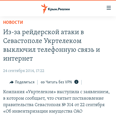
Доступность
ссылки
Вернуться
НОВОСТИ
к
НОВОСТИ
Из-за рейдерской атаки в
основному
СПЕЦПРОЕКТЫ
содержанию
Севастополе Укртелеком
ВОДА
Вернутся
ГРУЗ 200
выключил телефонную связь и
к
ИСТОРИЯ
КАРТА ВОЕННЫХ ОБЪЕКТОВ КРЫМА
интернет
главной
ЕЩЕ
11 ЛЕТ ОККУПАЦИИ КРЫМА. 11 ИСТОРИЙ СОПРОТИВЛЕНИЯ
навигации
24 сентября 2014, 17:22
Вернутся
РАДІО СВОБОДА
ИНТЕРАКТИВ
к
Поделиться
Читать без VPN
КАК ОБОЙТИ БЛОКИРОВКУ
ИНФОГРАФИКА
поиску
Компания «Укртелеком» выступила с заявлением,
ТЕЛЕПРОЕКТ КРЫМ.РЕАЛИИ
Українською
в котором сообщает, что считает постановление
СОВЕТЫ ПРАВОЗАЩИТНИКОВ
правительства Севастополя № 314 от 22 сентября
Qırımtatar
«Об инвентаризации имущества ОАО
ПРОПАВШИЕ БЕЗ ВЕСТИ