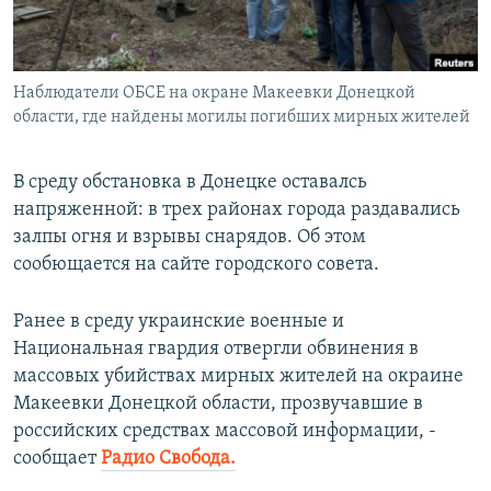
ПРИСОЕДИНЯЙТЕСЬ!
ПОБЕДИТЕЛЕЙ НЕ СУДЯТ?
КРЫМ.НЕПОКОРЕННЫЙ
Наблюдатели ОБСЕ на окране Макеевки Донецкой
ELIFBE
области, где найдены могилы погибших мирных жителей
УКРАИНСКАЯ ПРОБЛЕМА КРЫМА
Все сайты RFE/RL
В среду обстановка в Донецке оставалсь
напряженной: в трех районах города раздавались
залпы огня и взрывы снарядов. Об этом
сообющается на сайте городского совета.
Ранее в среду украинские военные и
Национальная гвардия отвергли обвинения в
массовых убийствах мирных жителей на окраине
Макеевки Донецкой области, прозвучавшие в
российских средствах массовой информации, -
сообщает
Радио Свобода.