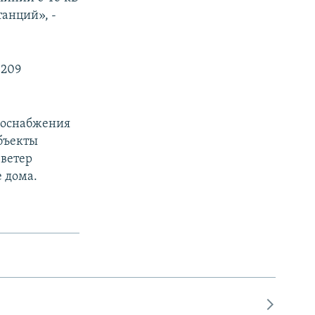
танций», -
 209
ргоснабжения
объекты
 ветер
 дома.