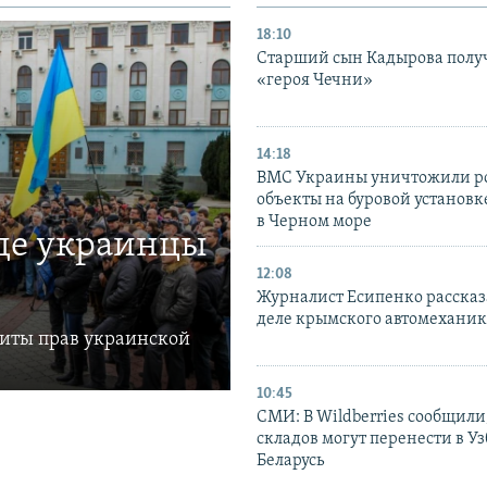
18:10
Старший сын Кадырова полу
«героя Чечни»
14:18
ВМС Украины уничтожили р
объекты на буровой установ
в Черном море
где украинцы
12:08
Журналист Есипенко рассказ
деле крымского автомехани
щиты прав украинской
10:45
СМИ: В Wildberries сообщили,
складов могут перенести в У
Беларусь