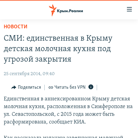
Доступность
ссылки
Вернуться
НОВОСТИ
к
НОВОСТИ
СМИ: единственная в Крыму
основному
СПЕЦПРОЕКТЫ
содержанию
детская молочная кухня под
ВОДА
Вернутся
ГРУЗ 200
угрозой закрытия
к
ИСТОРИЯ
КАРТА ВОЕННЫХ ОБЪЕКТОВ КРЫМА
главной
25 сентября 2014, 09:40
ЕЩЕ
11 ЛЕТ ОККУПАЦИИ КРЫМА. 11 ИСТОРИЙ СОПРОТИВЛЕНИЯ
навигации
Вернутся
Поделиться
Читать без VPN
РАДІО СВОБОДА
ИНТЕРАКТИВ
к
Единственная в аннексированном Крыму детская
КАК ОБОЙТИ БЛОКИРОВКУ
ИНФОГРАФИКА
поиску
молочная кухня, расположенная в Симферополе на
ТЕЛЕПРОЕКТ КРЫМ.РЕАЛИИ
ул. Севастопольской, с 2015 года может быть
Українською
расформирована, сообщает КИА.
СОВЕТЫ ПРАВОЗАЩИТНИКОВ
Qırımtatar
ПРОПАВШИЕ БЕЗ ВЕСТИ