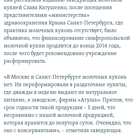
Как рассказала изданию заведующая молочной
ПРИСОЕДИНЯЙТЕСЬ!
ПОБЕДИТЕЛЕЙ НЕ СУДЯТ?
кухней Слава Катушенко, после посещения
представителями «министерства»
КРЫМ.НЕПОКОРЕННЫЙ
здравоохранения Крыма Санкт-Петербурга, где
ELIFBE
практика молочных кухонь отсутствует, было
объявлено, что финансирование симферопольской
УКРАИНСКАЯ ПРОБЛЕМА КРЫМА
молочной кухни продлится до конца 2014 года,
Все сайты RFE/RL
после чего будет рекомендовано учреждение
расформировать.
«В Москве и Санкт-Петербурге молочных кухонь
нет. Их переформировали в раздаточные пункты,
где дважды в неделю выдают не натуральное
питание, а заводское, фирмы «Агуша». Притом, что
срок годности такой продукции – 5 дней, что
несравнимо с нашей молочной продукцией,
которая хранится до полутора суток. Очевидно, что
оно с консервантами», – отметила заведующая.