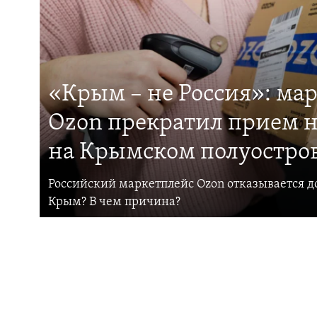
«Крым – не Россия»: ма
Ozon прекратил прием н
на Крымском полуостро
Российский маркетплейс Ozon отказывается до
Крым? В чем причина?