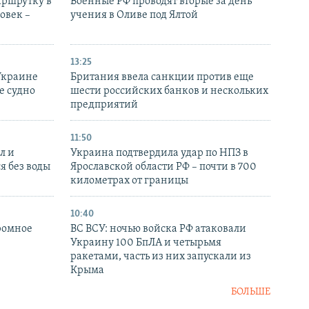
аршрутку в
Военные РФ проводят вторые за день
овек –
учения в Оливе под Ялтой
13:25
Украине
Британия ввела санкции против еще
е судно
шести российских банков и нескольких
предприятий
11:50
л и
Украина подтвердила удар по НПЗ в
я без воды
Ярославской области РФ – почти в 700
километрах от границы
10:40
ромное
ВС ВСУ: ночью войска РФ атаковали
Украину 100 БпЛА и четырьмя
ракетами, часть из них запускали из
Крыма
БОЛЬШЕ