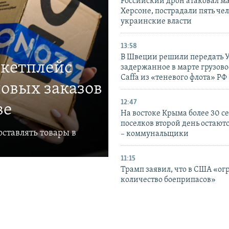
Российский дрон атаковал м
Херсоне, пострадали пять чел
украинские власти
13:58
В Швеции решили передать 
ркетплейс
задержанное в марте грузово
Caffa из «теневого флота» РФ
овых заказов
12:47
ве
На востоке Крыма более 30 се
поселков второй день остаютс
ставлять товары в
– коммунальщики
11:15
Трамп заявил, что в США «ог
количество боеприпасов»