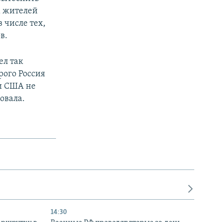
х жителей
 числе тех,
в.
ел так
рого Россия
ни США не
овала.
14:30