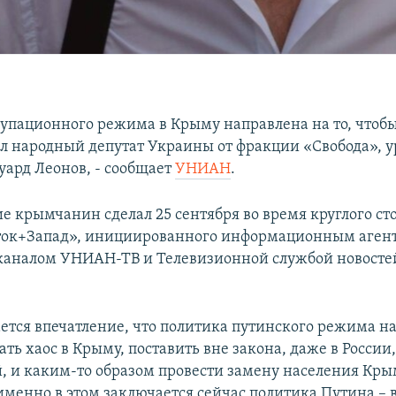
упационного режима в Крыму направлена на то, чтобы 
ил народный депутат Украины от фракции «Свобода», 
уард Леонов, - сообщает
УНИАН
.
е крымчанин сделал 25 сентября во время круглого ст
ток+Запад», инициированного информационным аген
аналом УНИАН-ТВ и Телевизионной службой новосте
ается впечатление, что политика путинского режима н
дать хаос в Крыму, поставить вне закона, даже в Росси
, и каким-то образом провести замену населения Кры
 именно в этом заключается сейчас политика Путина –