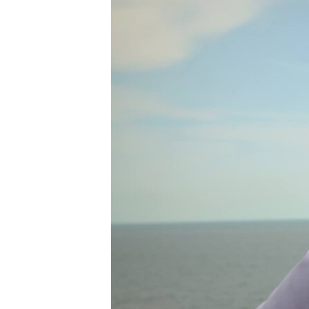
ПОБЕДИТЕЛЕЙ НЕ СУДЯТ?
КРЫМ.НЕПОКОРЕННЫЙ
ELIFBE
УКРАИНСКАЯ ПРОБЛЕМА КРЫМА