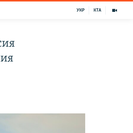
УКР
КТА
сия
ния