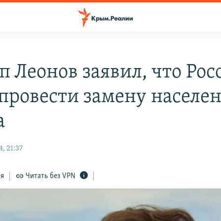
п Леонов заявил, что Рос
 провести замену населе
а
, 21:37
ся
Читать без VPN