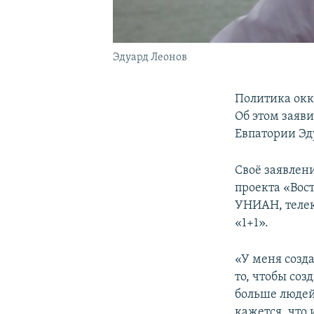
Эдуард Леонов
Политика окк
Об этом заяв
Евпатории Эд
Своё заявлени
проекта «Вос
УНИАН, телек
«1+1».
«У меня созд
то, чтобы соз
больше людей
кажется, что