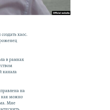
создать хаос.
уроженец
ола в рамках
тством
й канала
аправлена на
и, как можно
ма. Мне
 вытеснить