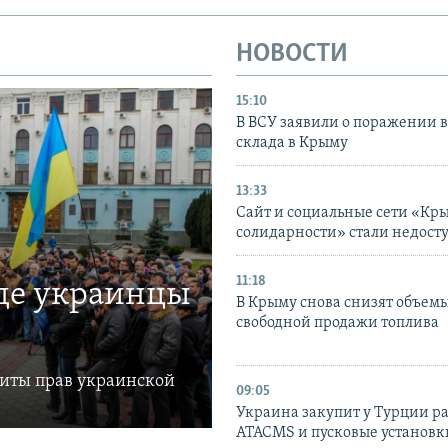
НОВОСТИ
15:10
В ВСУ заявили о поражении 
склада в Крыму
13:33
Сайт и социальные сети «Кр
солидарности» стали недост
11:18
где украинцы
В Крыму снова снизят объем
свободной продажи топлива
щиты прав украинской
09:05
Украина закупит у Турции р
ATACMS и пусковые установ