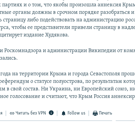
 партиях и о том, что якобы произошла аннексия Кры
тные органы должны в срочном порядке разобраться и
ь страницу либо подействовать на администрацию рос
урса, чтобы ее представители привели страницу в над
 цитирует издание Худякова.
и Роскомнадзора и администрации Википедии от ком
зались.
4 года на территории Крыма и города Севастополя прош
еферендум о статусе полуострова, по результатам кото
м в свой состав. Ни Украина, ни Европейский союз, 
ное голосование и считают, что Крым Россия аннексир
ся
Читать без VPN
Follow us
Печать