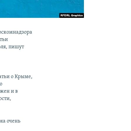
Роскомнадзора
атьи
ля, пишут
атьи о Крыме,
о
жен и в
ости,
ыма очень