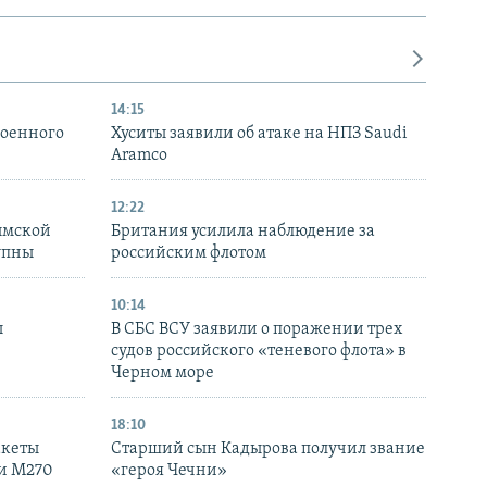
14:15
военного
Хуситы заявили об атаке на НПЗ Saudi
Aramco
12:22
ымской
Британия усилила наблюдение за
упны
российским флотом
10:14
ы
В СБС ВСУ заявили о поражении трех
судов российского «теневого флота» в
Черном море
18:10
акеты
Старший сын Кадырова получил звание
ки M270
«героя Чечни»