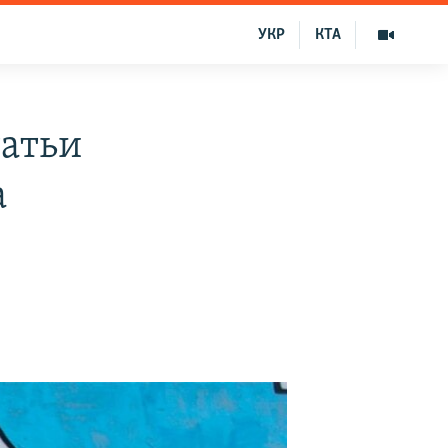
УКР
КТА
татьи
а