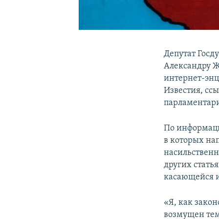
Депутат Госд
Александру Ж
интернет-энц
Известия, сс
парламентар
По информаци
в которых нап
насильственн
других статья
касающейся и
«Я, как закон
возмущен тем