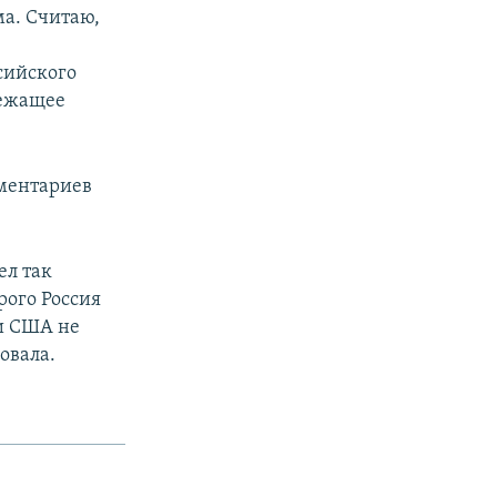
ма. Считаю,
сийского
лежащее
ментариев
ел так
рого Россия
ни США не
овала.