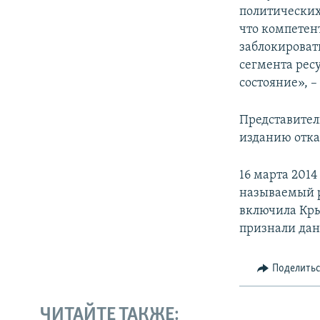
политических
что компетен
заблокироват
сегмента рес
состояние», –
Представител
изданию отка
16 марта 201
называемый р
включила Кры
признали дан
Поделить
ЧИТАЙТЕ ТАКЖЕ: