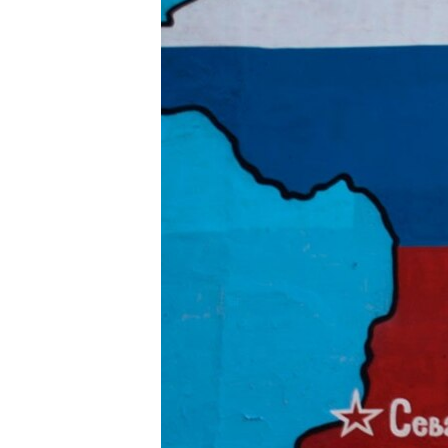
ПОБЕДИТЕЛЕЙ НЕ СУДЯТ?
КРЫМ.НЕПОКОРЕННЫЙ
ELIFBE
УКРАИНСКАЯ ПРОБЛЕМА КРЫМА