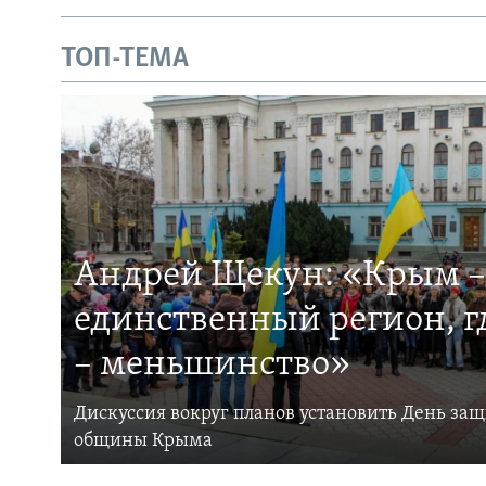
ТОП-ТЕМА
Андрей Щекун: «Крым –
единственный регион, 
– меньшинство»
Дискуссия вокруг планов установить День за
общины Крыма