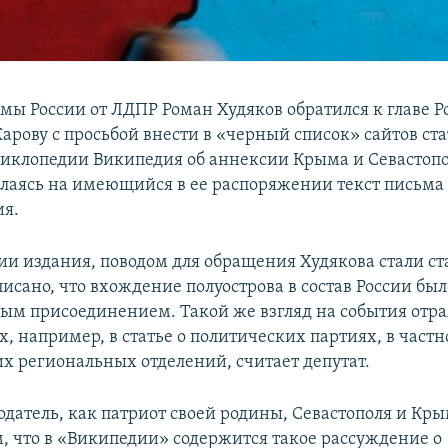
умы России от ЛДПР Роман Худяков обратился к главе 
арову с просьбой внести в «черный список» сайтов ст
иклопедии Википедия об аннексии Крыма и Севастопо
ылаясь на имеющийся в ее распоряжении текст письма
ия.
и издания, поводом для обращения Худякова стали ст
исано, что вхождение полуострова в состав России был
ым присоединением. Такой же взгляд на события отра
х, например, в статье о политических партиях, в частн
х региональных отделений, считает депутат.
одатель, как патриот своей родины, Севастополя и Кр
, что в «Википедии» содержится такое рассуждение о