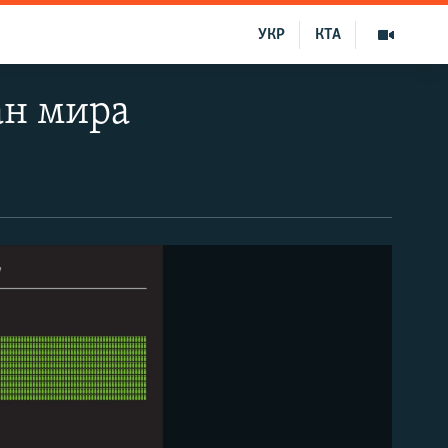
УКР
КТА
ан мира