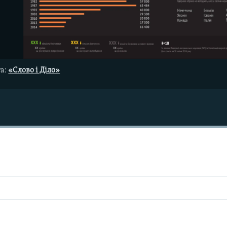
та:
«Слово і Діло»