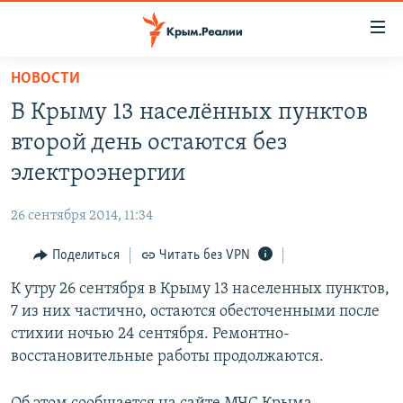
Доступность
ссылки
Вернуться
НОВОСТИ
к
НОВОСТИ
В Крыму 13 населённых пунктов
основному
СПЕЦПРОЕКТЫ
содержанию
второй день остаются без
ВОДА
Вернутся
ГРУЗ 200
электроэнергии
к
ИСТОРИЯ
КАРТА ВОЕННЫХ ОБЪЕКТОВ КРЫМА
главной
26 сентября 2014, 11:34
ЕЩЕ
11 ЛЕТ ОККУПАЦИИ КРЫМА. 11 ИСТОРИЙ СОПРОТИВЛЕНИЯ
навигации
Вернутся
Поделиться
Читать без VPN
РАДІО СВОБОДА
ИНТЕРАКТИВ
к
К утру 26 сентября в Крыму 13 населенных пунктов,
КАК ОБОЙТИ БЛОКИРОВКУ
ИНФОГРАФИКА
поиску
7 из них частично, остаются обесточенными после
ТЕЛЕПРОЕКТ КРЫМ.РЕАЛИИ
стихии ночью 24 сентября. Ремонтно-
Українською
восстановительные работы продолжаются.
СОВЕТЫ ПРАВОЗАЩИТНИКОВ
Qırımtatar
ПРОПАВШИЕ БЕЗ ВЕСТИ