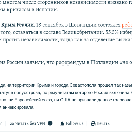
о многом число сторонников независимости вызвано 
им кризисом в Испании.
и
Крым.Реалии
, 18 сентября в Шотландии состоялся
реф
того, оставаться в составе Великобритании. 55,3% изб
 против независимости, тогда как за отделение выска
из России заявили, что референдум в Шотландии «не о
года на территории Крыма и города Севастополя прошел так на
татусе полуострова, по результатам которого Россия включила 
ина, ни Европейский союз, ни США не признали данное голосова
я аннексировала.
ся
Читать без VPN
Follow us
Печать