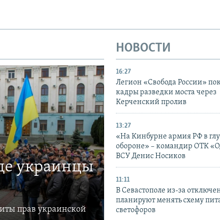
НОВОСТИ
16:27
Легион «Свобода России» по
кадры разведки моста через
Керченский пролив
13:27
«На Кинбурне армия РФ в гл
обороне» – командир ОТК «О
ВСУ Денис Носиков
где украинцы
11:11
В Севастополе из-за отключе
планируют менять схему пит
щиты прав украинской
светофоров