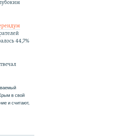
глубоким
ерендум
ирателей
залось 44,7%
твечал
зываемый
Крым в свой
ние и считают,