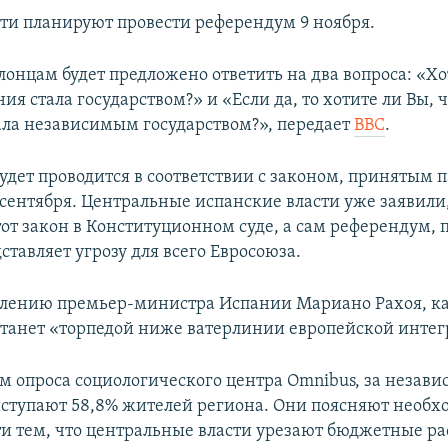
ти планируют провести референдум 9 ноября.
лонцам будет предложено ответить на два вопроса: «Хо
ия стала государством?» и «Если да, то хотите ли Вы, 
ала независимым государством?», передает
BBC
.
удет проводится в соответствии с законом, принятым
сентября. Центральные испанские власти уже заявили,
от закон в Конституционном суде, а сам референдум, 
тавляет угрозу для всего Евросоюза.
влению премьер-министра Испании Мариано Рахоя, к
танет «торпедой ниже ватерлинии европейской интег
ам опроса социологического центра Omnibus, за незави
ступают 58,8% жителей региона. Они поясняют необх
и тем, что центральные власти урезают бюджетные ра