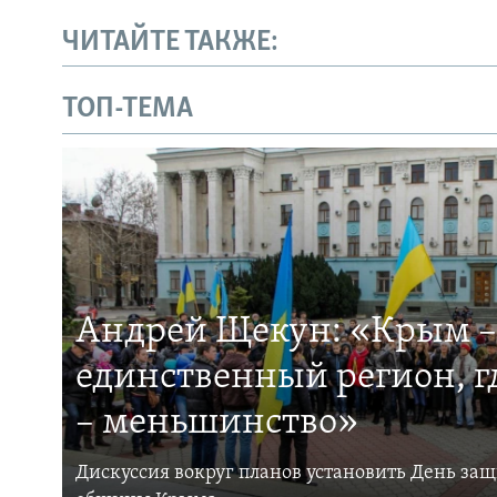
ЧИТАЙТЕ ТАКЖЕ:
ТОП-ТЕМА
Андрей Щекун: «Крым –
единственный регион, 
– меньшинство»
Дискуссия вокруг планов установить День за