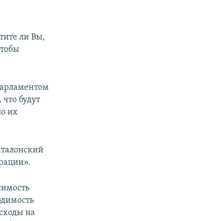
тите ли Вы,
чтобы
 парламентом
 что будут
по их
аталонский
рации».
симость
одимость
сходы на