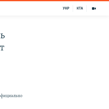
УКР
КТА
ть
т
 официально