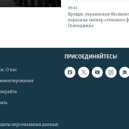
09:41
Бровди: украинские беспил
поразили танкер «теневого ф
Геленджика
ПРИСОЕДИНЯЙТЕСЬ!
и. О нас
омментирования
опирайта
вязь
ащиты персональных данных