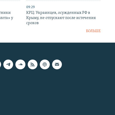
09:29
отники
КРЦ: Украинцев, осужденных РФ в
лота» у
Крыму, не отпускают после истечения
сроков
БОЛЬШЕ