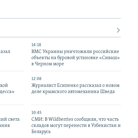
14:18
казал
ВМС Украины уничтожили российские
объекты на буровой установке «Сиваш»
в Черном море
12:08
ухой
Журналист Есипенко рассказал о новом
десса»
деле крымского автомеханика Шведа
10:45
ний света
СМИ: В Wildberries сообщили, что часть
ания
складов могут перенести в Узбекистан и
Беларусь