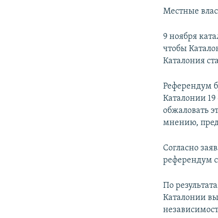
ПОБЕДИТЕЛЕЙ НЕ СУДЯТ?
Местные влас
КРЫМ.НЕПОКОРЕННЫЙ
9 ноября ката
ELIFBE
чтобы Каталон
УКРАИНСКАЯ ПРОБЛЕМА КРЫМА
Каталония ст
Референдум б
Каталонии 19 
обжаловать эт
мнению, предс
Согласно зая
референдум с
По результат
Каталонии вы
независимост