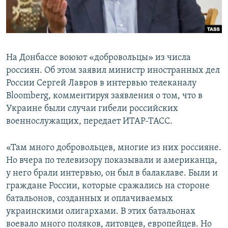
ПРИСОЕДИНЯЙТЕСЬ!
ПОБЕДИТЕЛЕЙ НЕ СУДЯТ?
КРЫМ.НЕПОКОРЕННЫЙ
ELIFBE
На Донбассе воюют «добровольцы» из числа
УКРАИНСКАЯ ПРОБЛЕМА КРЫМА
россиян. Об этом заявил министр иностранных дел
Все сайты RFE/RL
России Сергей Лавров в интервью телеканалу
Bloomberg, комментируя заявления о том, что в
Украине были случаи гибели российских
военнослужащих, передает ИТАР-ТАСС.
«Там много добровольцев, многие из них россияне.
Но вчера по телевизору показывали и американца,
у него брали интервью, он был в балаклаве. Были и
граждане России, которые сражались на стороне
батальонов, созданных и оплачиваемых
украинскими олигархами. В этих батальонах
воевало много поляков, литовцев, европейцев. Но