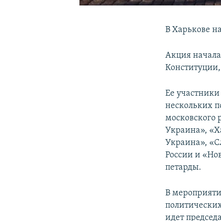
В Харькове на
Акция начала
Конституции,
Ее участники
нескольких п
московского р
Украина», «Ха
Украина», «С
России и «Но
петарды.
В мероприяти
политических
идет председ