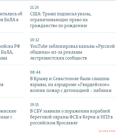
11:25
итались об
США: Трамп подписал указы,
ов БпЛА в
ограничивающие право на
гражданство по рождению
10:12
войска РФ
YouTube заблокировал каналы «Русской
 БпЛА,
общины» из-за рекламы
рыма
экстремистских сообществ
08:44
В Крыму и Севастополе были слышны
ов
взрывы, на аэродроме «Гвардейское»
возник пожар с детонацией – паблики
19:15
бинские
В СБУ заявили о поражении кораблей
нные с
береговой охраны ФСБ в Керчи и НПЗ в
российском Ярославле