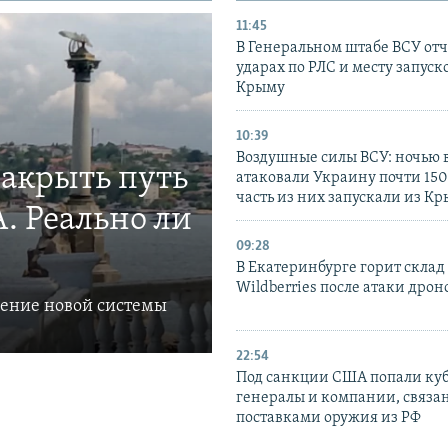
11:45
В Генеральном штабе ВСУ отч
ударах по РЛС и месту запуск
Крыму
10:39
Воздушные силы ВСУ: ночью 
закрыть путь
атаковали Украину почти 150
часть из них запускали из К
. Реально ли
09:28
В Екатеринбурге горит склад
Wildberries после атаки дрон
ление новой системы
22:54
Под санкции США попали ку
генералы и компании, связа
поставками оружия из РФ