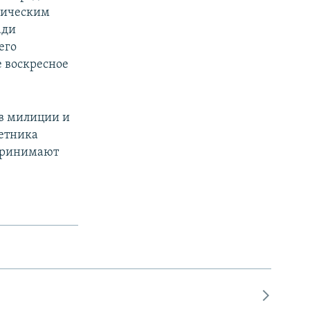
мическим
ади
его
е воскресное
ов милиции и
етника
 принимают