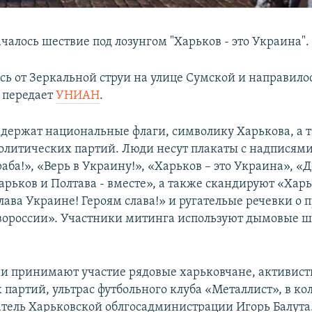
чалось шествие под лозунгом "Харьков - это Украина".
сь от Зеркальной струи на улице Сумской и направило
 передает
УНИАН
.
 держат национальные флаги, символику Харькова, а 
олитических партий. Люди несут плакаты с надписями:
аба!», «Верь в Украину!», «Харьков – это Украина», «Д
рьков и Полтава - вместе», а также скандируют «Харьк
лава Украине! Героям слава!» и ругательые речевки о 
вороссии». Участники митинга используют дымовые 
и принимают участие рядовые харьковчане, активис
 партий, ультрас футбольного клуба «Металлист», в ко
атель Харьковской облгосадминистрации Игорь Балута