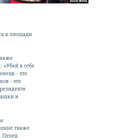
сь к площади
также
 «Убей в себе
онецк - это
ов - это
президенте
шашки и
ты
лонне также
. Перед