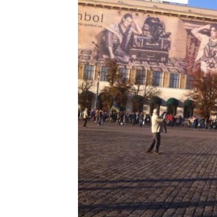
ПОБЕДИТЕЛЕЙ НЕ СУДЯТ?
КРЫМ.НЕПОКОРЕННЫЙ
ELIFBE
УКРАИНСКАЯ ПРОБЛЕМА КРЫМА