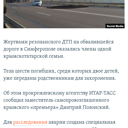
ПРИСОЕДИНЯЙТЕСЬ!
ПОБЕДИТЕЛЕЙ НЕ СУДЯТ?
КРЫМ.НЕПОКОРЕННЫЙ
ELIFBE
УКРАИНСКАЯ ПРОБЛЕМА КРЫМА
Жертвами резонансного ДТП на обвалившейся
Все сайты RFE/RL
дороге в Симферополе оказались члены одной
крымскотатарской семьи.
Тела шести погибших, среди которых двое детей,
уже переданы родственникам для захоронения.
Об этом прокремлевскому агентству ИТАР-ТАСС
сообщил заместитель самопровозглашенного
крымского «премьера» Дмитрий Полонский.
Для
расследования
аварии создана специальная