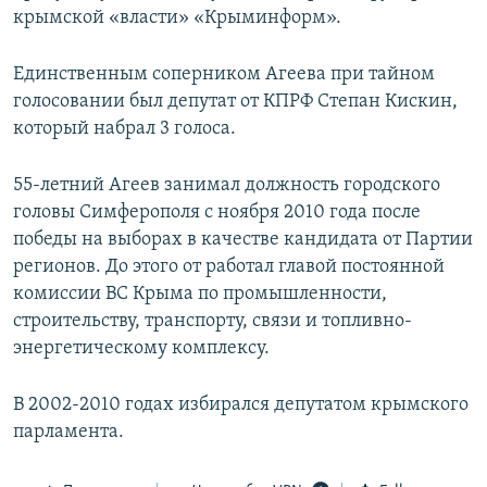
крымской «власти» «Крыминформ».
ПРИСОЕДИНЯЙТЕСЬ!
ПОБЕДИТЕЛЕЙ НЕ СУДЯТ?
КРЫМ.НЕПОКОРЕННЫЙ
Единственным соперником Агеева при тайном
ELIFBE
голосовании был депутат от КПРФ Степан Кискин,
который набрал 3 голоса.
УКРАИНСКАЯ ПРОБЛЕМА КРЫМА
Все сайты RFE/RL
55-летний Агеев занимал должность городского
головы Симферополя с ноября 2010 года после
победы на выборах в качестве кандидата от Партии
регионов. До этого от работал главой постоянной
комиссии ВС Крыма по промышленности,
строительству, транспорту, связи и топливно-
энергетическому комплексу.
В 2002-2010 годах избирался депутатом крымского
парламента.