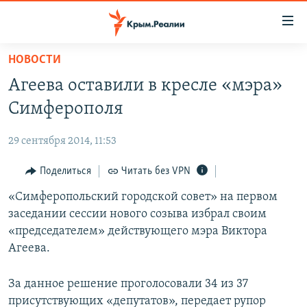
Доступность
ссылки
Вернуться
НОВОСТИ
к
НОВОСТИ
Агеева оставили в кресле «мэра»
основному
СПЕЦПРОЕКТЫ
содержанию
Симферополя
ВОДА
Вернутся
ГРУЗ 200
к
29 сентября 2014, 11:53
ИСТОРИЯ
КАРТА ВОЕННЫХ ОБЪЕКТОВ КРЫМА
главной
ЕЩЕ
Поделиться
Читать без VPN
11 ЛЕТ ОККУПАЦИИ КРЫМА. 11 ИСТОРИЙ СОПРОТИВЛЕНИЯ
навигации
Вернутся
РАДІО СВОБОДА
«Симферопольский городской совет» на первом
ИНТЕРАКТИВ
к
заседании сессии нового созыва избрал своим
КАК ОБОЙТИ БЛОКИРОВКУ
ИНФОГРАФИКА
поиску
«председателем» действующего мэра Виктора
ТЕЛЕПРОЕКТ КРЫМ.РЕАЛИИ
Агеева.
Українською
СОВЕТЫ ПРАВОЗАЩИТНИКОВ
Qırımtatar
За данное решение проголосовали 34 из 37
ПРОПАВШИЕ БЕЗ ВЕСТИ
присутствующих «депутатов», передает рупор