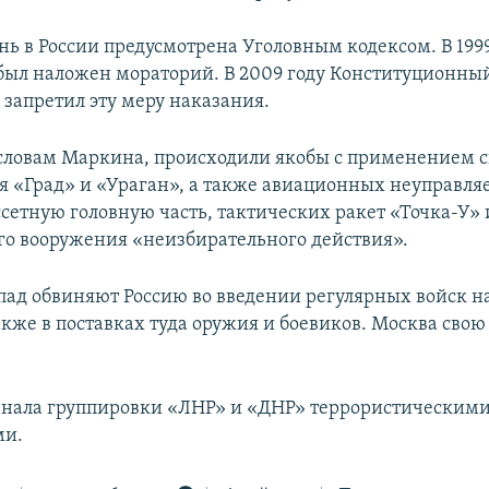
ь в России предусмотрена Уголовным кодексом. В 1999
ыл наложен мораторий. В 2009 году Конституционный
 запретил эту меру наказания.
 словам Маркина, происходили якобы с применением 
ня «Град» и «Ураган», а также авиационных неуправля
етную головную часть, тактических ракет «Точка-У» 
го вооружения «неизбирательного действия».
пад обвиняют Россию во введении регулярных войск н
акже в поставках туда оружия и боевиков. Москва свою
нала группировки «ЛНР» и «ДНР» террористическим
ми.