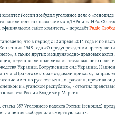
 комитет России возбудил уголовное дело о «геноциде
го населения» так называемых «ДНР» и «ЛНР». Об это
 официальном сайте комитета, – передаёт
Радіо Свобо
тановлено, что в период с 12 апреля 2014 года и по на
Конвенции 1948 года «О предупреждении преступлени
 него», а также других международно-правовых актов,
оцид, неустановленные лица из числа высшего полити
оводства Украины, Вооруженных сил Украины, Нацио
ины и «Правого сектора» отдавали приказы, направле
тожение именно русскоязычных граждан, проживающ
онецкой и Луганской республик», - отметил представи
о комитета России Владимир Маркин.
, статья 357 Уголовного кодекса России (геноцид) пре
лет лишения свободы или смертную казнь.