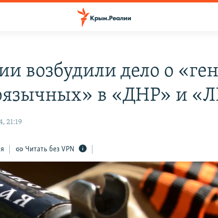
сии возбудили дело о «ге
оязычных» в «ДНР» и «
, 21:19
ся
Читать без VPN