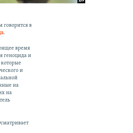
м говорится в
да
.
стоящее время
я геноцида и
 которые
ческого и
нальной
нные на
их на
тель
дусматривает