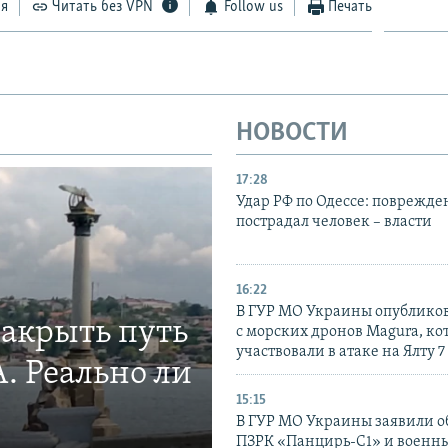
ся
Читать без VPN
Follow us
Печать
НОВОСТИ
17:28
Удар РФ по Одессе: поврежде
пострадал человек – власти
16:22
В ГУР МО Украины опублико
закрыть путь
с морских дронов Magura, ко
участвовали в атаке на Ялту 7
. Реально ли
15:15
В ГУР МО Украины заявили об
ПЗРК «Панцирь-С1» и военны