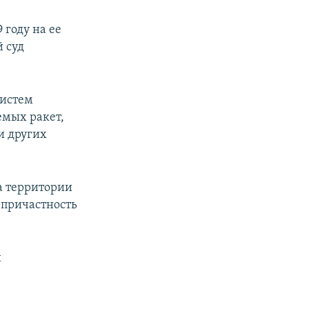
 году на ее
 суд
систем
емых ракет,
и других
а территории
 причастность
и