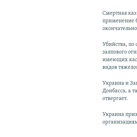
Смертная казн
применение б
окончательно
Убийства, по
залпового ог
имеющих касс
видов тяжело
Украина и За
Донбасса, а т
отвергает.
Украина приз
организация