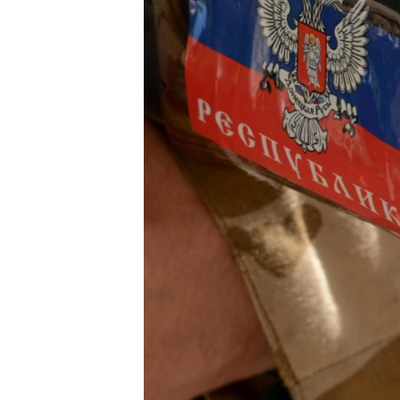
ПОБЕДИТЕЛЕЙ НЕ СУДЯТ?
КРЫМ.НЕПОКОРЕННЫЙ
ELIFBE
УКРАИНСКАЯ ПРОБЛЕМА КРЫМА