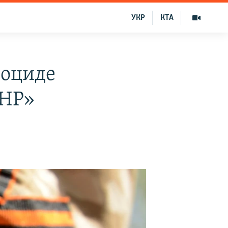
УКР
КТА
ноциде
ЛНР»