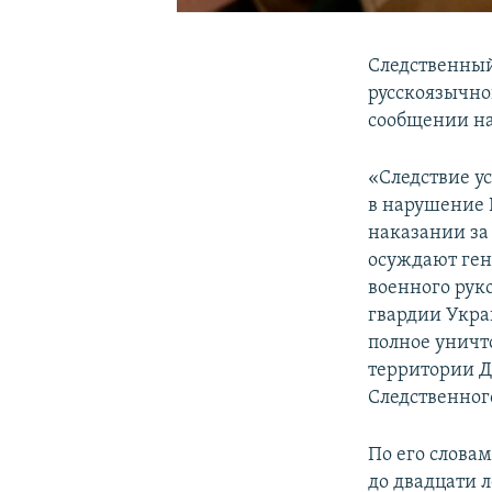
Следственный
русскоязычно
сообщении на
«Следствие ус
в нарушение 
наказании за
осуждают ген
военного рук
гвардии Укра
полное унич
территории Д
Следственног
По его словам
до двадцати 