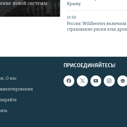
ление новой системы
Крыму
13:50
Россия: Wildberries включила
страхование риски атак дро
ПРИСОЕДИНЯЙТЕСЬ!
и. О нас
омментирования
опирайта
вязь