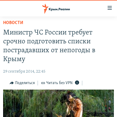
Доступность
ссылки
Вернуться
НОВОСТИ
к
НОВОСТИ
Министр ЧС России требует
основному
СПЕЦПРОЕКТЫ
содержанию
срочно подготовить списки
ВОДА
Вернутся
ГРУЗ 200
пострадавших от непогоды в
к
ИСТОРИЯ
КАРТА ВОЕННЫХ ОБЪЕКТОВ КРЫМА
Крыму
главной
ЕЩЕ
11 ЛЕТ ОККУПАЦИИ КРЫМА. 11 ИСТОРИЙ СОПРОТИВЛЕНИЯ
навигации
29 сентября 2014, 22:45
Вернутся
РАДІО СВОБОДА
ИНТЕРАКТИВ
к
Поделиться
Читать без VPN
КАК ОБОЙТИ БЛОКИРОВКУ
ИНФОГРАФИКА
поиску
ТЕЛЕПРОЕКТ КРЫМ.РЕАЛИИ
Українською
СОВЕТЫ ПРАВОЗАЩИТНИКОВ
Qırımtatar
ПРОПАВШИЕ БЕЗ ВЕСТИ