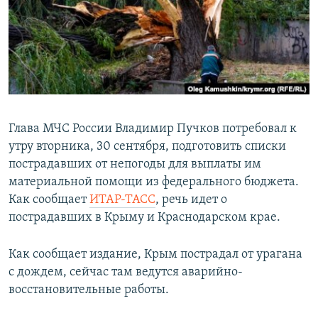
ПРИСОЕДИНЯЙТЕСЬ!
ПОБЕДИТЕЛЕЙ НЕ СУДЯТ?
КРЫМ.НЕПОКОРЕННЫЙ
ELIFBE
УКРАИНСКАЯ ПРОБЛЕМА КРЫМА
Все сайты RFE/RL
Глава МЧС России Владимир Пучков потребовал к
утру вторника, 30 сентября, подготовить списки
пострадавших от непогоды для выплаты им
материальной помощи из федерального бюджета.
Как сообщает
ИТАР-ТАСС
, речь идет о
пострадавших в Крыму и Краснодарском крае.
Как сообщает издание, Крым пострадал от урагана
с дождем, сейчас там ведутся аварийно-
восстановительные работы.