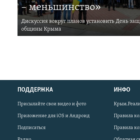
– меньшинство»
Дискуссия вокруг планов установить День за
общины Крыма
ПОДДЕРЖКА
ИНФО
Українською
Присылайте свои видео и фото
Крым.Реали
Qırımtatar
Приложение для iOS и Андроид
Правила к
Подписаться
Правила к
ПРИСОЕДИНЯЙТЕСЬ!
Радио
Обратная с