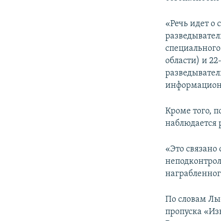
ПОБЕДИТЕЛЕЙ НЕ СУДЯТ?
КРЫМ.НЕПОКОРЕННЫЙ
«Речь идет о
разведывател
ELIFBE
специального
УКРАИНСКАЯ ПРОБЛЕМА КРЫМА
области) и 22
разведывател
информацион
Кроме того, 
наблюдается 
«Это связано
неподконтрол
награбленног
По словам Лы
пропуска «Из