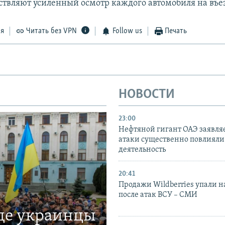
ствляют усиленный осмотр каждого автомобиля на въез
ся
Читать без VPN
Follow us
Печать
НОВОСТИ
23:00
Нефтяной гигант ОАЭ заявляе
атаки существенно повлияли 
деятельность
20:41
Продажи Wildberries упали н
после атак ВСУ – СМИ
где украинцы