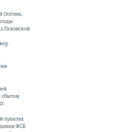
й Осетии,
игады
из Псковской
икер
сии
лей
и сбытом
О.
ой пунктах
удники ФСБ