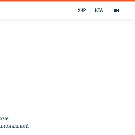
УКР
КТА
овые
ациональной