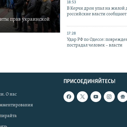
18:53
В Керчи дрон упал на жилой 
российские власти сообщают
щиты прав украинской
17:28
Удар РФ по Одессе: поврежде
пострадал человек – власти
ПРИСОЕДИНЯЙТЕСЬ!
и. О нас
омментирования
опирайта
вязь