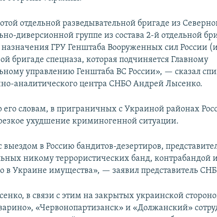
 сотой отдельной разведывательной бригаде из Северно
ьно-диверсионной группе из состава 2-й отдельной бр
 назначения ГРУ Генштаба Вооруженных сил России (
-ой бригаде спецназа, которая подчиняется Главному
ьному управлению Генштаба ВС России», — сказал сп
но-аналитического центра СНБО Андрей Лысенко.
по его словам, в приграничных с Украиной районах Рос
резкое ухудшение криминогенной ситуации.
 с выездом в Россию бандитов-дезертиров, представите
ьных никому террористических банд, контрабандой 
о в Украине имущества», — заявил представитель СНБ
сенко, в связи с этим на закрытых украинской сторон
варино», «Червонопартизанск» и «Должанский» сотр