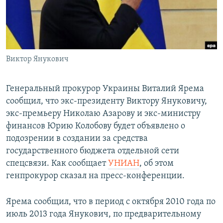
ПРИСОЕДИНЯЙТЕСЬ!
ПОБЕДИТЕЛЕЙ НЕ СУДЯТ?
КРЫМ.НЕПОКОРЕННЫЙ
ELIFBE
Виктор Янукович
УКРАИНСКАЯ ПРОБЛЕМА КРЫМА
Все сайты RFE/RL
Генеральный прокурор Украины Виталий Ярема
сообщил, что экс-президенту Виктору Януковичу,
экс-премьеру Николаю Азарову и экс-министру
финансов Юрию Колобову будет объявлено о
подозрении в создании за средства
государственного бюджета отдельной сети
спецсвязи. Как сообщает
УНИАН
, об этом
генпрокурор сказал на пресс-конференции.
Ярема сообщил, что в период с октября 2010 года по
июль 2013 года Янукович, по предварительному