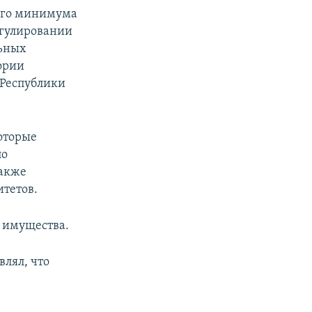
ого минимума
егулировании
льных
ории
 Республики
оторые
по
также
итетов.
е имущества.
лял, что