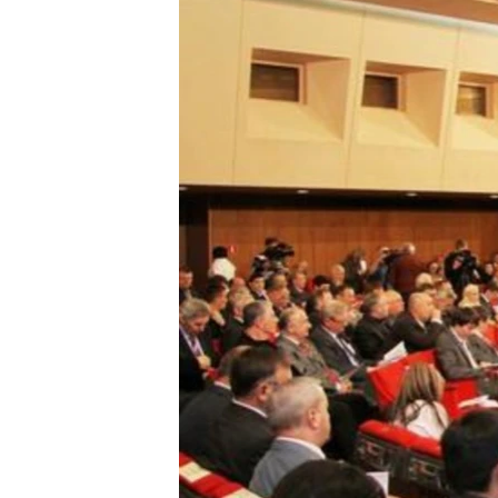
ПОБЕДИТЕЛЕЙ НЕ СУДЯТ?
КРЫМ.НЕПОКОРЕННЫЙ
ELIFBE
УКРАИНСКАЯ ПРОБЛЕМА КРЫМА