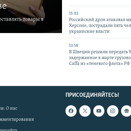
ве
15:02
ставлять товары в
Российский дрон атаковал м
Херсоне, пострадали пять чел
украинские власти
13:58
В Швеции решили передать 
задержанное в марте грузово
Caffa из «теневого флота» РФ
ПРИСОЕДИНЯЙТЕСЬ!
и. О нас
омментирования
опирайта