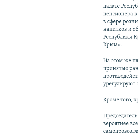
палате Респу
пенсионера в
в сфере розн
напитков и о
Республики К
Крым».
На этом же п
принятые ран
противодейст
урегулируют 
Кроме того, 
Председатель
вероятнее вс
самопровозгл