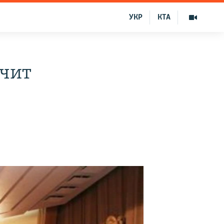
УКР
КТА
ачит