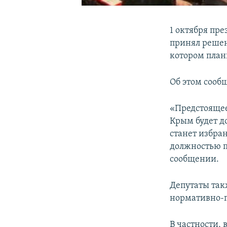
1 октября пр
принял решен
котором план
Об этом сооб
«Предстоящее
Крым будет д
станет избра
должностью п
сообщении.
Депутаты так
нормативно-п
В частности,