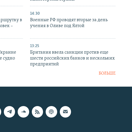
14:30
аршрутку в
Военные РФ проводят вторые за день
овек –
учения в Оливе под Ялтой
13:25
Украине
Британия ввела санкции против еще
е судно
шести российских банков и нескольких
предприятий
БОЛЬШЕ