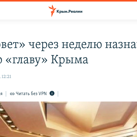
овет» через неделю назн
о «главу» Крыма
 12:21
ся
Читать без VPN