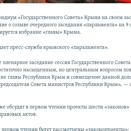
езидиум «Государственного Совета» Крыма на своем за
ие о созыве очередного заседания «парламента» на 9 
ируется избрание «главы» Крыма.
щает пресс-служба крымского «параламента».
 пленарное заседание сессия Государственного Совет
остаточно насыщенным, но центральным вопросом пов
ние главы Республики Крым и совмещение данной дол
редседателя Совета министров Республики Крым», — с
же обсудят в первом чтении проекты шести «законов» 
равовых актов.
 в первом чтении будут рассмотрены «законопроекты»: