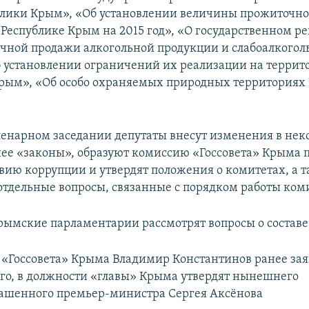
блики Крым», «Об установлении величины прожиточн
 Республике Крым на 2015 год», «О государственном р
ичной продажи алкогольной продукции и слабоалкого
б установлении ограничений их реализации на террит
рым», «Об особо охраняемых природных территориях
ленарном заседании депутаты внесут изменения в нек
ее «законы», образуют комиссию «Госсовета» Крыма 
вию коррупции и утвердят положения о комитетах, а 
отдельные вопросы, связанные с порядком работы ком
крымские парламентарии рассмотрят вопросы о состав
 «Госсовета» Крыма Владимир Константинов ранее заяв
его, в должности «главы» Крыма утвердят нынешнего
ашенного премьер-министра Сергея Аксёнова