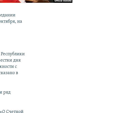
седании
октября, на
а Республики
естки дня
жности с
казано в
и ряд
 «О Счетной