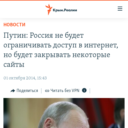
Доступность
ссылки
Вернуться
НОВОСТИ
к
НОВОСТИ
Путин: Россия не будет
основному
СПЕЦПРОЕКТЫ
содержанию
ограничивать доступ в интернет,
ВОДА
Вернутся
ГРУЗ 200
но будет закрывать некоторые
к
ИСТОРИЯ
КАРТА ВОЕННЫХ ОБЪЕКТОВ КРЫМА
сайты
главной
ЕЩЕ
11 ЛЕТ ОККУПАЦИИ КРЫМА. 11 ИСТОРИЙ СОПРОТИВЛЕНИЯ
навигации
01 октября 2014, 15:43
Вернутся
РАДІО СВОБОДА
ИНТЕРАКТИВ
к
Поделиться
Читать без VPN
КАК ОБОЙТИ БЛОКИРОВКУ
ИНФОГРАФИКА
поиску
ТЕЛЕПРОЕКТ КРЫМ.РЕАЛИИ
Українською
СОВЕТЫ ПРАВОЗАЩИТНИКОВ
Qırımtatar
ПРОПАВШИЕ БЕЗ ВЕСТИ