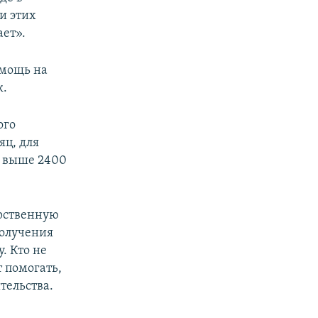
и этих
ает».
омощь на
к.
ого
яц, для
е выше 2400
арственную
получения
. Кто не
т помогать,
тельства.