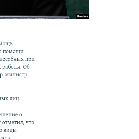
омощь
р помощи
способных при
 работы. Об
ьер-министр
ных лиц.
ешение о
отметил, что
о виды
де в