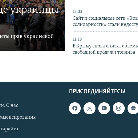
где украинцы
13:33
Сайт и социальные сети «Кр
солидарности» стали недост
щиты прав украинской
11:18
В Крыму снова снизят объем
свободной продажи топлива
ПРИСОЕДИНЯЙТЕСЬ!
и. О нас
омментирования
опирайта