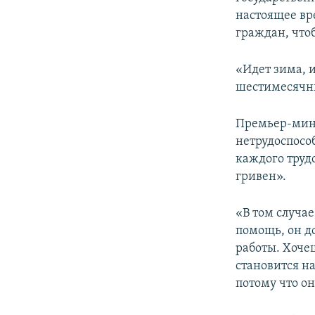
настоящее вр
граждан, чтоб
«Идет зима, 
шестимесячны
Премьер-мини
нетрудоспособ
каждого труд
гривен».
«В том случа
помощь, он до
работы. Хочеш
становится на
потому что он