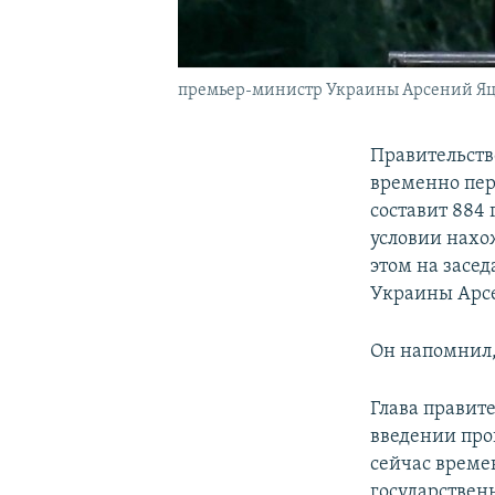
премьер-министр Украины Арсений Я
Правительств
временно пе
составит 884
условии нахо
этом на засед
Украины Арс
Он напомнил,
Глава правит
введении про
сейчас време
государственн