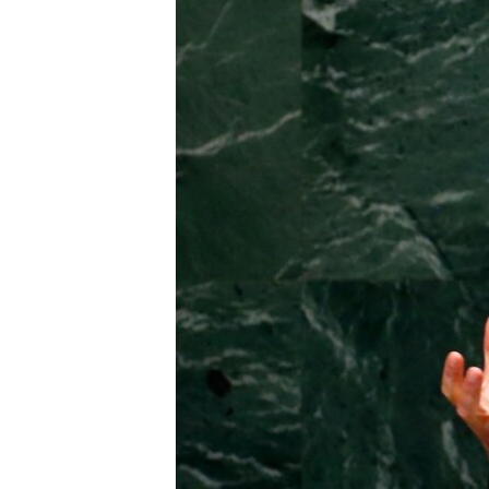
ПОБЕДИТЕЛЕЙ НЕ СУДЯТ?
КРЫМ.НЕПОКОРЕННЫЙ
ELIFBE
УКРАИНСКАЯ ПРОБЛЕМА КРЫМА