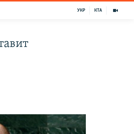
УКР
КТА
тавит