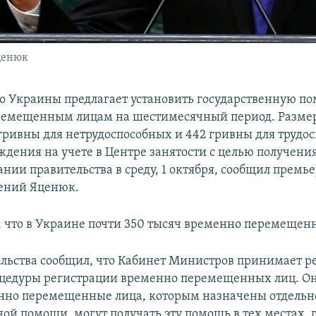
ценюк
о Украины предлагает установить государственную п
ремещенным лицам на шестимесячный период. Разме
 гривны для нетрудоспособных и 442 гривны для трудо
ждения на учете в Центре занятости с целью получения
ании правительства в среду, 1 октября, сообщил прем
ений Яценюк.
 что в Украине почти 350 тысяч временно перемещен
ельства сообщил, что Кабинет Министров принимает р
цедуры регистрации временно перемещенных лиц. Он 
нно перемещенные лица, которым назначены отдельн
ой помощи, могут получать эту помощь в тех местах, г