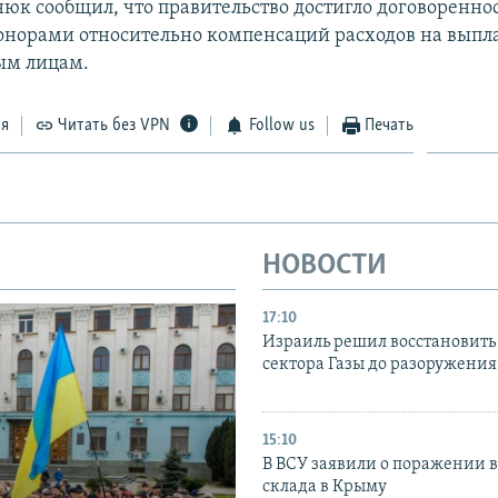
юк сообщил, что правительство достигло договореннос
норами относительно компенсаций расходов на выпл
м лицам.
ся
Читать без VPN
Follow us
Печать
НОВОСТИ
17:10
Израиль решил восстановить 
сектора Газы до разоружени
15:10
В ВСУ заявили о поражении 
склада в Крыму