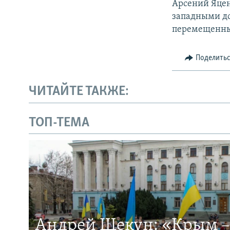
Арсений Яцен
западными до
перемещенны
Поделить
ЧИТАЙТЕ ТАКЖЕ:
ТОП-ТЕМА
Андрей Щекун: «Крым –