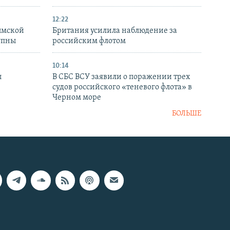
12:22
ымской
Британия усилила наблюдение за
упны
российским флотом
10:14
ы
В СБС ВСУ заявили о поражении трех
судов российского «теневого флота» в
Черном море
БОЛЬШЕ