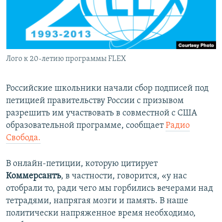
ПРИСОЕДИНЯЙТЕСЬ!
ПОБЕДИТЕЛЕЙ НЕ СУДЯТ?
КРЫМ.НЕПОКОРЕННЫЙ
ELIFBE
Лого к 20-летию программы FLEX
УКРАИНСКАЯ ПРОБЛЕМА КРЫМА
Все сайты RFE/RL
Российские школьники начали сбор подписей под
петицией правительству России с призывом
разрешить им участвовать в совместной с США
образовательной программе, сообщает
Радио
Свобода.
В онлайн-петиции, которую цитирует
Коммерсантъ
, в частности, говорится, «у нас
отобрали то, ради чего мы горбились вечерами над
тетрадями, напрягая мозги и память. В наше
политически напряженное время необходимо,