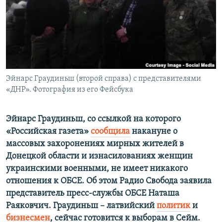
ПРИСОЕДИНЯЙТЕСЬ!
ПОБЕДИТЕЛЕЙ НЕ СУДЯТ?
КРЫМ.НЕПОКОРЕННЫЙ
ELIFBE
УКРАИНСКАЯ ПРОБЛЕМА КРЫМА
Все сайты RFE/RL
Эйнарс Граудиньш (второй справа) с представителями
«ДНР». Фотография из его Фейсбука
Эйнарс Граудиньш, со ссылкой на которого
«Российская газета»
сообщила
накануне о
массовых захоронениях мирных жителей в
Донецкой области и изнасилованиях женщин
украинскими военными, не имеет никакого
отношения к ОБСЕ. Об этом Радио Свобода заявила
представитель пресс-службы ОБСЕ Наташа
Раяковчич. Граудиньш – латвийский
политик
и
бизнесмен
, сейчас готовится к выборам в Сейм.