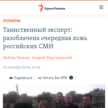
Доступность
ссылки
Вернуться
УКРАИНА
к
НОВОСТИ
Таинственный эксперт:
основному
СПЕЦПРОЕКТЫ
содержанию
разоблачена очередная ложь
ВОДА
Вернутся
ГРУЗ 200
российских СМИ
к
ИСТОРИЯ
КАРТА ВОЕННЫХ ОБЪЕКТОВ КРЫМА
главной
Любовь Чижова
Андрей Шароградский
ЕЩЕ
11 ЛЕТ ОККУПАЦИИ КРЫМА. 11 ИСТОРИЙ СОПРОТИВЛЕНИЯ
навигации
Вернутся
02 октября 2014, 15:24
РАДІО СВОБОДА
ИНТЕРАКТИВ
к
КАК ОБОЙТИ БЛОКИРОВКУ
ИНФОГРАФИКА
Поделиться
Читать без VPN
поиску
ТЕЛЕПРОЕКТ КРЫМ.РЕАЛИИ
Українською
СОВЕТЫ ПРАВОЗАЩИТНИКОВ
Qırımtatar
ПРОПАВШИЕ БЕЗ ВЕСТИ