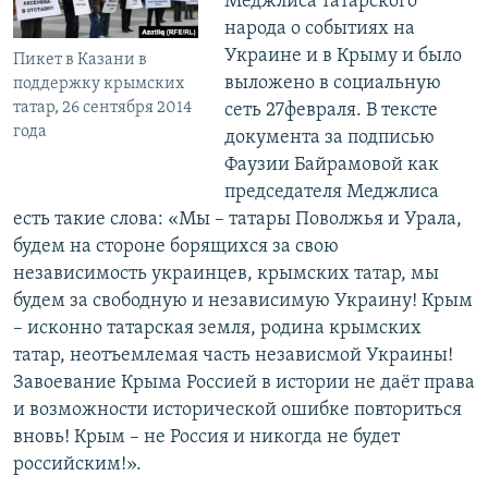
Меджлиса татарского
народа о событиях на
Украине и в Крыму и было
Пикет в Казани в
выложено в социальную
поддержку крымских
татар, 26 сентября 2014
сеть 27февраля. В тексте
года
документа за подписью
Фаузии Байрамовой как
председателя Меджлиса
есть такие слова: «Мы – татары Поволжья и Урала,
будем на стороне борящихся за свою
независимость украинцев, крымских татар, мы
будем за свободную и независимую Украину! Крым
– исконно татарская земля, родина крымских
татар, неотъемлемая часть независмой Украины!
Завоевание Крыма Россией в истории не даёт права
и возможности исторической ошибке повториться
вновь! Крым – не Россия и никогда не будет
российским!».