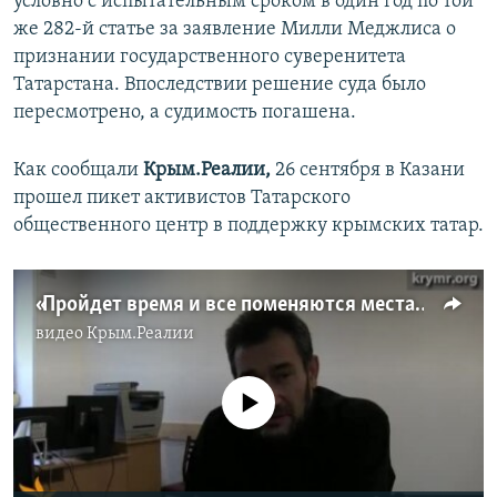
условно с испытательным сроком в один год по той
же 282-й статье за заявление Милли Меджлиса о
признании государственного суверенитета
Татарстана. Впоследствии решение суда было
пересмотрено, а судимость погашена.
Как сообщали
Крым.Реалии,
26 сентября в Казани
прошел пикет активистов Татарского
общественного центр в поддержку крымских татар.
«Пройдет время и все поменяются местами» - Смедляев
видео
Крым.Реалии
No media source currently available