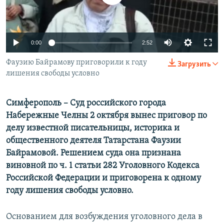
ПРИСОЕДИНЯЙТЕСЬ!
ПОБЕДИТЕЛЕЙ НЕ СУДЯТ?
КРЫМ.НЕПОКОРЕННЫЙ
0:00
2:52
ELIFBE
Фаузию Байрамову приговорили к году
УКРАИНСКАЯ ПРОБЛЕМА КРЫМА
Загрузить
лишения свободы условно
Все сайты RFE/RL
Симферополь – Суд российского города
Набережные Челны 2 октября вынес приговор по
делу известной писательницы, историка и
общественного деятеля Татарстана Фаузии
Байрамовой. Решением суда она признана
виновной по ч. 1 статьи 282 Уголовного Кодекса
Российской Федерации и приговорена к одному
году лишения свободы условно.
Основанием для возбуждения уголовного дела в