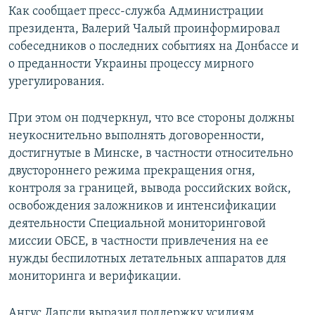
Как сообщает пресс-служба Администрации
ПРИСОЕДИНЯЙТЕСЬ!
ПОБЕДИТЕЛЕЙ НЕ СУДЯТ?
президента, Валерий Чалый проинформировал
КРЫМ.НЕПОКОРЕННЫЙ
собеседников о последних событиях на Донбассе и
о преданности Украины процессу мирного
ELIFBE
урегулирования.
УКРАИНСКАЯ ПРОБЛЕМА КРЫМА
Все сайты RFE/RL
При этом он подчеркнул, что все стороны должны
неукоснительно выполнять договоренности,
достигнутые в Минске, в частности относительно
двустороннего режима прекращения огня,
контроля за границей, вывода российских войск,
освобождения заложников и интенсификации
деятельности Специальной мониторинговой
миссии ОБСЕ, в частности привлечения на ее
нужды беспилотных летательных аппаратов для
мониторинга и верификации.
Ангус Лапсли выразил поддержку усилиям