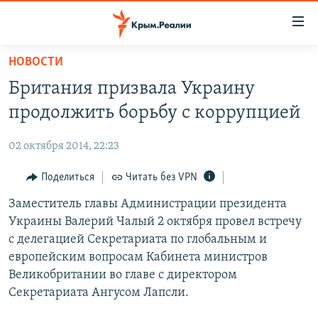
Доступность
ссылки
Вернуться
НОВОСТИ
к
НОВОСТИ
Британия призвала Украину
основному
СПЕЦПРОЕКТЫ
содержанию
продолжить борьбу с коррупцией
ВОДА
Вернутся
ГРУЗ 200
к
02 октября 2014, 22:23
ИСТОРИЯ
КАРТА ВОЕННЫХ ОБЪЕКТОВ КРЫМА
главной
ЕЩЕ
Поделиться
Читать без VPN
11 ЛЕТ ОККУПАЦИИ КРЫМА. 11 ИСТОРИЙ СОПРОТИВЛЕНИЯ
навигации
Вернутся
РАДІО СВОБОДА
Заместитель главы Администрации президента
ИНТЕРАКТИВ
к
Украины Валерий Чалый 2 октября провел встречу
КАК ОБОЙТИ БЛОКИРОВКУ
ИНФОГРАФИКА
поиску
с делегацией Секретариата по глобальным и
ТЕЛЕПРОЕКТ КРЫМ.РЕАЛИИ
европейским вопросам Кабинета министров
Українською
Великобритании во главе с директором
СОВЕТЫ ПРАВОЗАЩИТНИКОВ
Qırımtatar
Секретариата Ангусом Лапсли.
ПРОПАВШИЕ БЕЗ ВЕСТИ