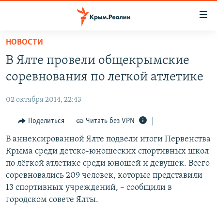
Доступность
ссылки
Вернуться
НОВОСТИ
к
НОВОСТИ
В Ялте провели общекрымские
основному
СПЕЦПРОЕКТЫ
содержанию
соревнования по легкой атлетике
ВОДА
Вернутся
ГРУЗ 200
к
02 октября 2014, 22:43
ИСТОРИЯ
КАРТА ВОЕННЫХ ОБЪЕКТОВ КРЫМА
главной
ЕЩЕ
Поделиться
Читать без VPN
11 ЛЕТ ОККУПАЦИИ КРЫМА. 11 ИСТОРИЙ СОПРОТИВЛЕНИЯ
навигации
Вернутся
РАДІО СВОБОДА
В аннексированной Ялте подвели итоги Первенства
ИНТЕРАКТИВ
к
Крыма среди детско-юношеских спортивных школ
КАК ОБОЙТИ БЛОКИРОВКУ
ИНФОГРАФИКА
поиску
по лёгкой атлетике среди юношей и девушек. Всего
ТЕЛЕПРОЕКТ КРЫМ.РЕАЛИИ
соревновались 209 человек, которые представили
Українською
13 спортивных учреждений, – сообщили в
СОВЕТЫ ПРАВОЗАЩИТНИКОВ
Qırımtatar
городском совете Ялты.
ПРОПАВШИЕ БЕЗ ВЕСТИ