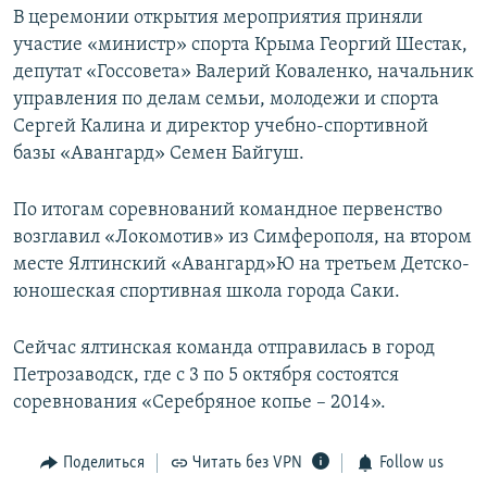
В церемонии открытия мероприятия приняли
ПРИСОЕДИНЯЙТЕСЬ!
ПОБЕДИТЕЛЕЙ НЕ СУДЯТ?
участие «министр» спорта Крыма Георгий Шестак,
КРЫМ.НЕПОКОРЕННЫЙ
депутат «Госсовета» Валерий Коваленко, начальник
управления по делам семьи, молодежи и спорта
ELIFBE
Сергей Калина и директор учебно-спортивной
УКРАИНСКАЯ ПРОБЛЕМА КРЫМА
базы «Авангард» Семен Байгуш.
Все сайты RFE/RL
По итогам соревнований командное первенство
возглавил «Локомотив» из Симферополя, на втором
месте Ялтинский «Авангард»Ю на третьем Детско-
юношеская спортивная школа города Саки.
Сейчас ялтинская команда отправилась в город
Петрозаводск, где с 3 по 5 октября состоятся
соревнования «Серебряное копье – 2014».
Поделиться
Читать без VPN
Follow us