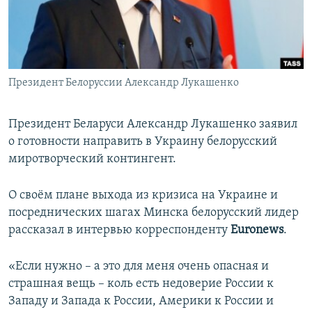
ПРИСОЕДИНЯЙТЕСЬ!
ПОБЕДИТЕЛЕЙ НЕ СУДЯТ?
КРЫМ.НЕПОКОРЕННЫЙ
ELIFBE
Президент Белоруссии Александр Лукашенко
УКРАИНСКАЯ ПРОБЛЕМА КРЫМА
Все сайты RFE/RL
Президент Беларуси Александр Лукашенко заявил
о готовности направить в Украину белорусский
миротворческий контингент.
О своём плане выхода из кризиса на Украине и
посреднических шагах Минска белорусский лидер
рассказал в интервью корреспонденту
Euronews
.
«Если нужно – а это для меня очень опасная и
страшная вещь – коль есть недоверие России к
Западу и Запада к России, Америки к России и