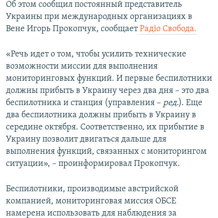
Об этом сообщил постоянный представитель
ПРИСОЕДИНЯЙТЕСЬ!
ПОБЕДИТЕЛЕЙ НЕ СУДЯТ?
Украины при международных организациях в
КРЫМ.НЕПОКОРЕННЫЙ
Вене Игорь Прокопчук, сообщает
Радiо Свобода.
ELIFBE
«Речь идет о том, чтобы усилить технические
УКРАИНСКАЯ ПРОБЛЕМА КРЫМА
возможности миссии для выполнения
Все сайты RFE/RL
мониторинговых функций. И первые беспилотники
должны прибыть в Украину через два дня – это два
беспилотника и станция (управления –
ред
.). Еще
два беспилотника должны прибыть в Украину в
середине октября. Соответственно, их прибытие в
Украину позволит двигаться дальше для
выполнения функций, связанных с мониторингом
ситуации», – проинформировал Прокопчук.
Беспилотники, производимые австрийской
компанией, мониторинговая миссия ОБСЕ
намерена использовать для наблюдения за