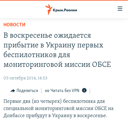
Доступность
ссылки
Вернуться
НОВОСТИ
к
НОВОСТИ
В воскресенье ожидается
основному
СПЕЦПРОЕКТЫ
содержанию
прибытие в Украину первых
ВОДА
Вернутся
ГРУЗ 200
беспилотников для
к
ИСТОРИЯ
КАРТА ВОЕННЫХ ОБЪЕКТОВ КРЫМА
мониторинговой миссии ОБСЕ
главной
ЕЩЕ
11 ЛЕТ ОККУПАЦИИ КРЫМА. 11 ИСТОРИЙ СОПРОТИВЛЕНИЯ
навигации
03 октября 2014, 14:53
Вернутся
РАДІО СВОБОДА
ИНТЕРАКТИВ
к
Поделиться
Читать без VPN
КАК ОБОЙТИ БЛОКИРОВКУ
ИНФОГРАФИКА
поиску
Первые два (из четырех) беспилотника для
ТЕЛЕПРОЕКТ КРЫМ.РЕАЛИИ
Українською
специальной мониторинговой миссии ОБСЕ на
СОВЕТЫ ПРАВОЗАЩИТНИКОВ
Донбассе прибудут в Украину в воскресенье.
Qırımtatar
ПРОПАВШИЕ БЕЗ ВЕСТИ