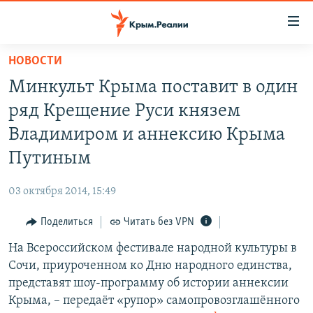
Доступность
ссылки
Вернуться
НОВОСТИ
к
НОВОСТИ
Минкульт Крыма поставит в один
основному
СПЕЦПРОЕКТЫ
содержанию
ряд Крещение Руси князем
ВОДА
Вернутся
ГРУЗ 200
Владимиром и аннексию Крыма
к
ИСТОРИЯ
КАРТА ВОЕННЫХ ОБЪЕКТОВ КРЫМА
Путиным
главной
ЕЩЕ
11 ЛЕТ ОККУПАЦИИ КРЫМА. 11 ИСТОРИЙ СОПРОТИВЛЕНИЯ
навигации
03 октября 2014, 15:49
Вернутся
РАДІО СВОБОДА
ИНТЕРАКТИВ
к
Поделиться
Читать без VPN
КАК ОБОЙТИ БЛОКИРОВКУ
ИНФОГРАФИКА
поиску
На Всероссийском фестивале народной культуры в
ТЕЛЕПРОЕКТ КРЫМ.РЕАЛИИ
Українською
Сочи, приуроченном ко Дню народного единства,
СОВЕТЫ ПРАВОЗАЩИТНИКОВ
представят шоу-программу об истории аннексии
Qırımtatar
Крыма, – передаёт «рупор» самопровозглашённого
ПРОПАВШИЕ БЕЗ ВЕСТИ