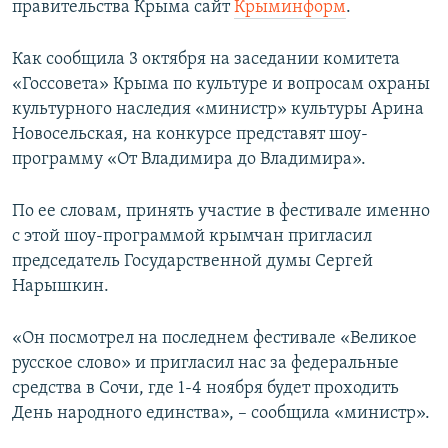
правительства Крыма сайт
Крыминформ
.
ПРИСОЕДИНЯЙТЕСЬ!
ПОБЕДИТЕЛЕЙ НЕ СУДЯТ?
КРЫМ.НЕПОКОРЕННЫЙ
Как сообщила 3 октября на заседании комитета
«Госсовета» Крыма по культуре и вопросам охраны
ELIFBE
культурного наследия «министр» культуры Арина
УКРАИНСКАЯ ПРОБЛЕМА КРЫМА
Новосельская, на конкурсе представят шоу-
Все сайты RFE/RL
программу «От Владимира до Владимира».
По ее словам, принять участие в фестивале именно
с этой шоу-программой крымчан пригласил
председатель Государственной думы Сергей
Нарышкин.
«Он посмотрел на последнем фестивале «Великое
русское слово» и пригласил нас за федеральные
средства в Сочи, где 1-4 ноября будет проходить
День народного единства», – сообщила «министр».