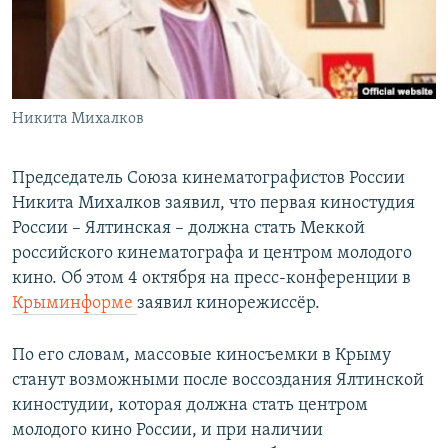
ПРИСОЕДИНЯЙТЕСЬ!
ПОБЕДИТЕЛЕЙ НЕ СУДЯТ?
КРЫМ.НЕПОКОРЕННЫЙ
ELIFBE
Никита Михалков
УКРАИНСКАЯ ПРОБЛЕМА КРЫМА
Все сайты RFE/RL
Председатель Союза кинематографистов России
Никита Михалков заявил, что первая киностудия
России – Ялтинская – должна стать Меккой
российского кинематографа и центром молодого
кино. Об этом 4 октября на пресс-конференции в
Крыминформе
заявил кинорежиссёр.
По его словам, массовые киносъемки в Крыму
станут возможными после воссоздания Ялтинской
киностудии, которая должна стать центром
молодого кино России, и при наличии