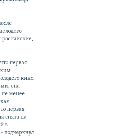
после
молодого
к российские,
.
 что первая
еким
олодого кино.
ами, она
 не менее
ская
то первая
ля снята на
й в
 – подчеркнул