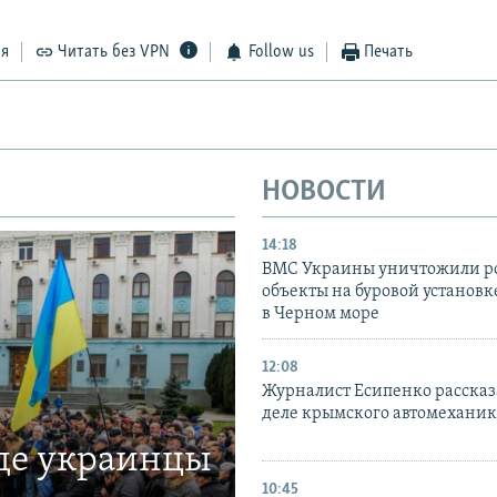
ся
Читать без VPN
Follow us
Печать
НОВОСТИ
14:18
ВМС Украины уничтожили р
объекты на буровой установ
в Черном море
12:08
Журналист Есипенко рассказ
деле крымского автомехани
где украинцы
10:45