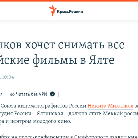
ков хочет снимать все
йские фильмы в Ялте
, 10:04
ся
Читать без VPN
 Союза кинематографистов России
Никита Михалков
з
тудия России – Ялтинская – должна стать Меккой росс
а и центром молодого кино.
тября на пресс-конференции в Симферополе заявил ки