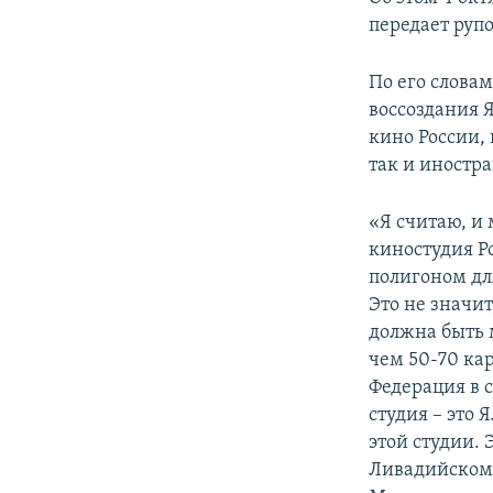
ПОБЕДИТЕЛЕЙ НЕ СУДЯТ?
передает руп
КРЫМ.НЕПОКОРЕННЫЙ
По его слова
ELIFBE
воссоздания 
УКРАИНСКАЯ ПРОБЛЕМА КРЫМА
кино России,
так и иностр
«Я считаю, и 
киностудия Р
полигоном дл
Это не значит
должна быть 
чем 50-70 кар
Федерация в 
студия – это 
этой студии.
Ливадийском 