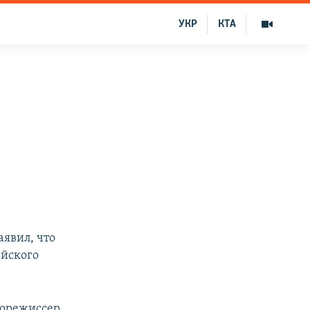
УКР
КТА
аявил, что
ийского
норежиссер,