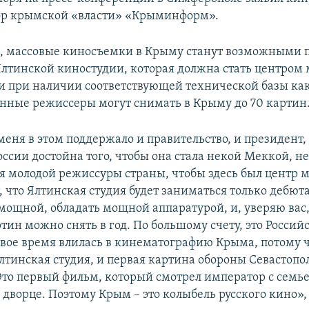
ор крымской «власти» «Крыминформ».
м, массовые киносъемки в Крыму станут возможными 
Ялтинской киностудии, которая должна стать центром 
 и при наличии соответствующей технической базы ка
анные режиссеры могут снимать в Крыму до 70 картин
меня в этом поддержало и правительство, и президент,
оссии достойна того, чтобы она стала некой Меккой, н
я молодой режиссуры страны, чтобы здесь был центр м
, что Ялтинская студия будет заниматься только дебют
мощной, обладать мощной аппаратурой, и, уверяю вас,
тин можно снять в год. По большому счету, это Россий
свое время влилась в кинематографию Крыма, потому ч
Ялтинская студия, и первая картина обороны Севастопо
 Это первый фильм, который смотрел император с семье
дворце. Поэтому Крым – это колыбель русского кино»,