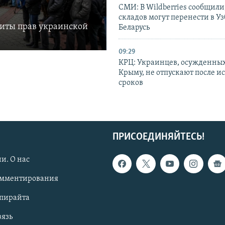
СМИ: В Wildberries сообщили,
складов могут перенести в У
щиты прав украинской
Беларусь
09:29
КРЦ: Украинцев, осужденных
Крыму, не отпускают после и
сроков
ПРИСОЕДИНЯЙТЕСЬ!
и. О нас
омментирования
опирайта
вязь