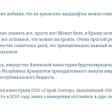
же добавил, что на крымских ландшафтах можно сни
но снимать все, просто все! Может быть, в Крыму нел
все остальное, что можно построить. Очень простой р
чество солнечных дней, это принципиально важный во
ихалков.
сь, имущество Ялтинской киностудии будетвозвращено
ь Республики Крымпутем принудительного выкупа иму
 республиканского бюджета.
ец киностудии ООО «Строй-Сектор», выкупивший 100
» в 2010 году, завил о намерении отстаивать в суде св