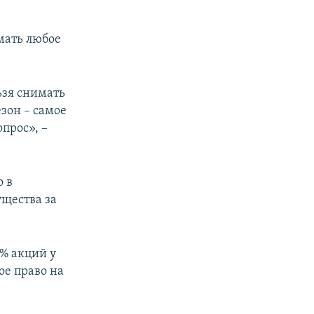
мать любое
ьзя снимать
езон – самое
прос», –
 в
щества за
% акций у
ое право на