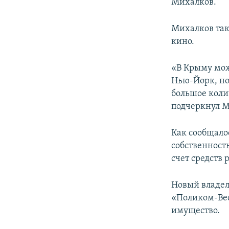
Михалков.
Михалков так
кино.
«В Крыму мож
Нью-Йорк, но 
большое коли
подчеркнул М
Как сообщало
собственност
счет средств
Новый владел
«Поликом-Вест
имущество.