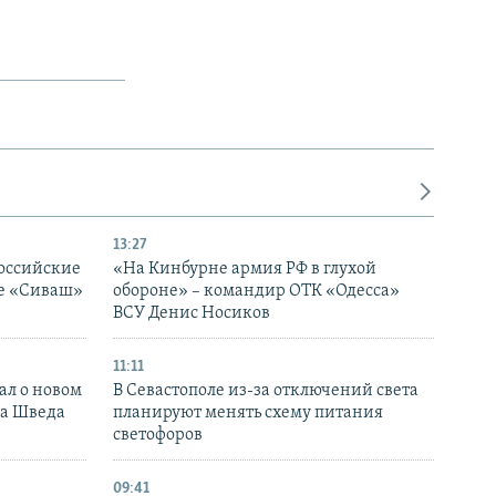
13:27
оссийские
«На Кинбурне армия РФ в глухой
ке «Сиваш»
обороне» – командир ОТК «Одесса»
ВСУ Денис Носиков
11:11
ал о новом
В Севастополе из-за отключений света
ка Шведа
планируют менять схему питания
светофоров
09:41