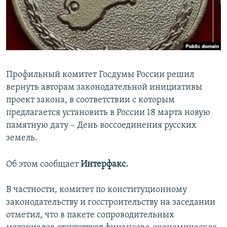
ПРИСОЕДИНЯЙТЕСЬ!
ПОБЕДИТЕЛЕЙ НЕ СУДЯТ?
КРЫМ.НЕПОКОРЕННЫЙ
ELIFBE
УКРАИНСКАЯ ПРОБЛЕМА КРЫМА
Профильный комитет Госдумы России решил
Все сайты RFE/RL
вернуть авторам законодательной инициативы
проект закона, в соответствии с которым
предлагается установить в России 18 марта новую
памятную дату – День воссоединения русских
земель.
Об этом сообщает
Интерфакс.
В частности, комитет по конституционному
законодательству и госстроительству на заседании
отметил, что в пакете сопроводительных