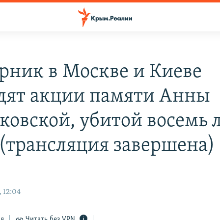
орник в Москве и Киеве
дят акции памяти Анны
ковской, убитой восемь 
 (трансляция завершена)
 12:04
ся
Читать без VPN