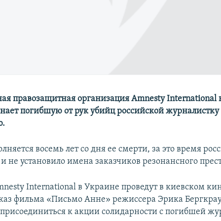
я правозащитная организация Amnesty International 
нает погибшую от рук убийц российской журналистку
ю.
олняется восемь лет со дня ее смерти, за это время рос
к и не установило имена заказчиков резонансного прес
nesty International в Украине проведут в киевском ки
каз фильма «Письмо Анне» режиссера Эрика Бергкрау
 присоединиться к акции солидарности с погибшей жу