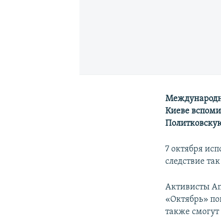
Международна
Киеве вспоми
Политковску
7 октября исп
следствие та
Активисты Am
«Октябрь» по
также смогут