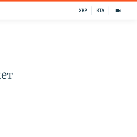
УКР
КТА
лет