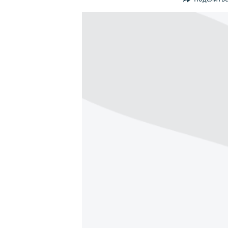
ПОБЕДИТЕЛЕЙ НЕ СУДЯТ?
КРЫМ.НЕПОКОРЕННЫЙ
ELIFBE
УКРАИНСКАЯ ПРОБЛЕМА КРЫМА