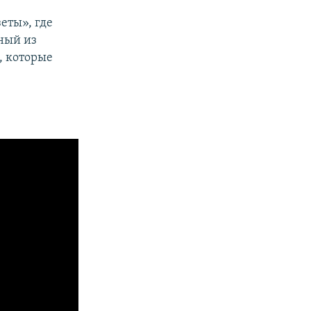
еты», где
ный из
, которые