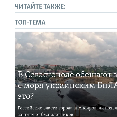
ЧИТАЙТЕ ТАКЖЕ:
ТОП-ТЕМА
В Севастополе обещают 
с моря украинским БпЛА
это?
Российские власти города анонсировали появ
защиты от беспилотников