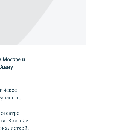
в Москве и
 Анну
сийское
тупления.
нотеатре
та. Зрители
рналисткой.