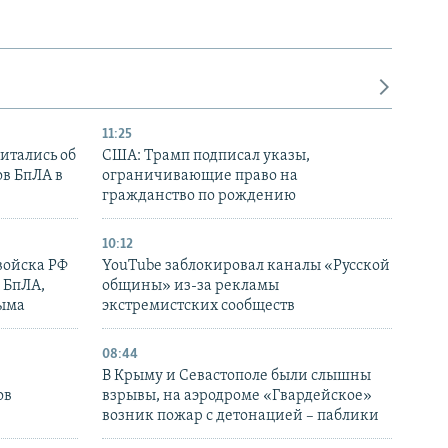
11:25
итались об
США: Трамп подписал указы,
ов БпЛА в
ограничивающие право на
гражданство по рождению
10:12
войска РФ
YouTube заблокировал каналы «Русской
 БпЛА,
общины» из-за рекламы
рыма
экстремистских сообществ
08:44
В Крыму и Севастополе были слышны
ов
взрывы, на аэродроме «Гвардейское»
возник пожар с детонацией – паблики