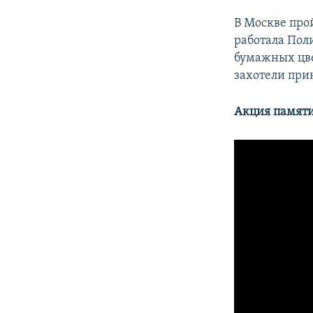
В Москве про
работала Пол
бумажных цве
захотели прин
Акция памяти