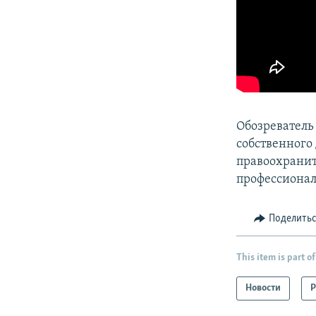
Обозреватель
собственного 
правоохранит
профессионал
Поделить
This item is part of
Новости
Р