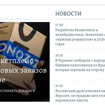
НОВОСТИ
17:40
Разработка баллистики и
антибаллистики: Зеленский
«нужных результатов» в 2026
годах
16:18
ркетплейс
В Украине сообщили о подоз
бывшим налоговикам из Кры
овых заказов
которые перешли на сторону
ве
15:02
ставлять товары в
Российский дрон атаковал м
Херсоне, пострадали пять чел
украинские власти