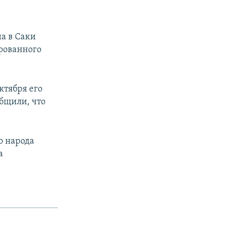
а в Саки
рованного
ктября его
бщили, что
о народа
а