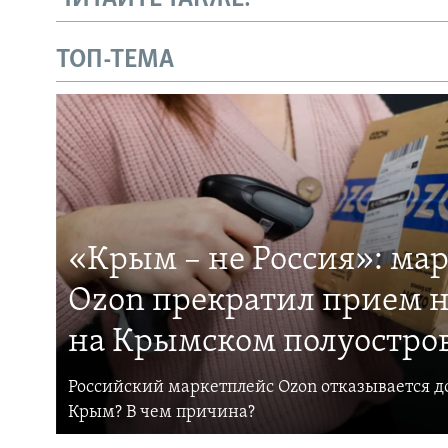
ТОП-ТЕМА
«Крым – не Россия»: ма
Ozon прекратил прием н
на Крымском полуостро
Российский маркетплейс Ozon отказывается до
Крым? В чем причина?