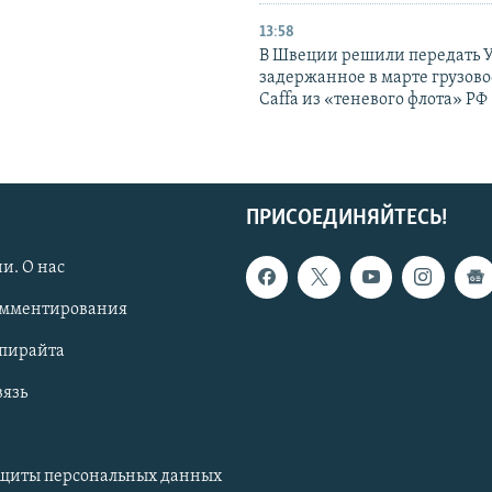
13:58
В Швеции решили передать 
задержанное в марте грузово
Caffa из «теневого флота» РФ
ПРИСОЕДИНЯЙТЕСЬ!
и. О нас
омментирования
опирайта
вязь
ащиты персональных данных