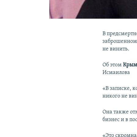
В предсмертн
заброшенном 
не винить.
Об этом
Крым
Исмаилова
«В записке, 
никого не ви
Она также от
бизнес и в п
«Это скромна