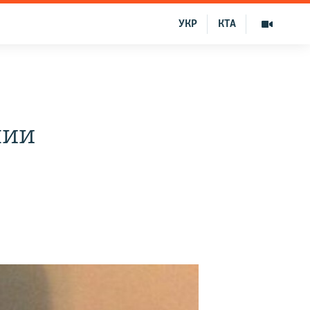
УКР
КТА
нии