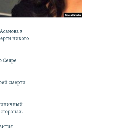
 Асанова в
мерти никого
о Сеяре
моей смерти
остиничный
есторанах.
звития