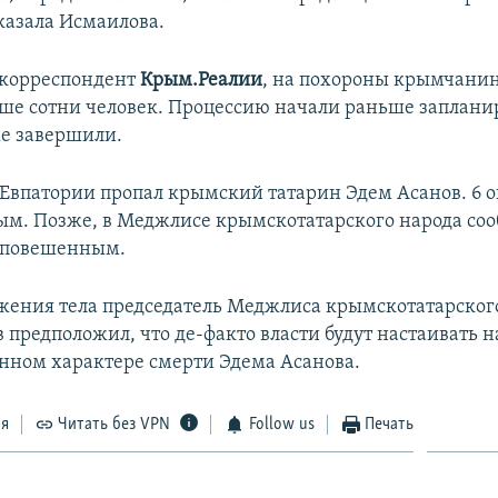
сказала Исмаилова.
 корреспондент
Крым.Реалии
, на похороны крымчанин
ше сотни человек. Процессию начали раньше заплани
е завершили.
в Евпатории пропал крымский татарин Эдем Асанов. 6 о
м. Позже, в Меджлисе крымскотатарского народа соо
 повешенным.
жения тела председатель Меджлиса крымскотатарског
 предположил, что де-факто власти будут настаивать н
нном характере смерти Эдема Асанова.
ся
Читать без VPN
Follow us
Печать