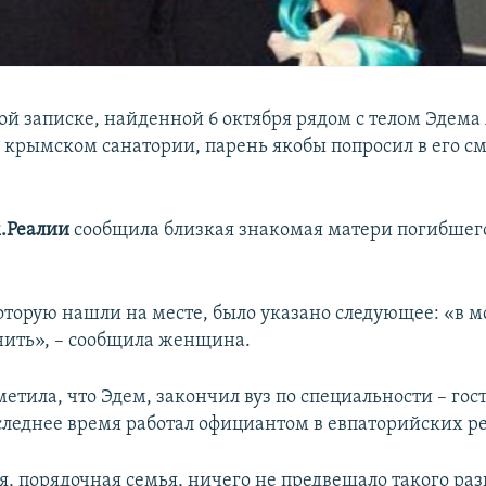
ой записке, найденной 6 октября рядом с телом Эдема
крымском санатории, парень якобы попросил в его с
.Реалии
сообщила близкая знакомая матери погибшег
которую нашли на месте, было указано следующее: «в 
нить», – сообщила женщина.
метила, что Эдем, закончил вуз по специальности – г
оследнее время работал официантом в евпаторийских р
я, порядочная семья, ничего не предвещало такого ра