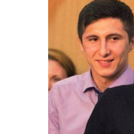
ПОБЕДИТЕЛЕЙ НЕ СУДЯТ?
КРЫМ.НЕПОКОРЕННЫЙ
ELIFBE
УКРАИНСКАЯ ПРОБЛЕМА КРЫМА